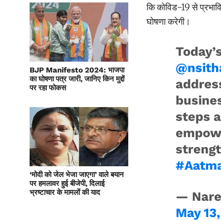
कि कोविड-19 से प्रभावि
घोषणा करेगी।
Today’
@nsit
BJP Manifesto 2024: भाजपा
का घोषणा पत्र जारी, जानिए किन मुद्दों
address
पर रहा फोकस
busine
steps a
empowe
strengt
#Aatma
‘मोदी को जेल भेजा जाएगा’ वाले बयान
पर हमलावर हुई बीजेपी, दिलाई
भ्रष्टाचार के मामलों की याद
— Nare
May 13