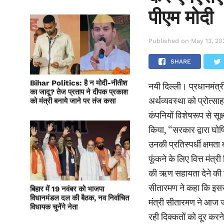
पीएम मोदी
Published on
May 13, 20
SHARE
Bihar Politics: है न मोदी-नीतीश
नयी दिल्ली। प्रधानमंत्री
का जादू? तेज प्रताप ने दीपक प्रकाश
अर्थव्यवस्था को प्रोत्स
को मंत्री बनाये जाने पर तंज कसा
कंपनियों विशेषरूप से सूक
किया, ‘‘सरकार द्वारा घो
उनकी प्रतिस्पर्धी क्षमत
फूंकने के लिए वित्त मंत
की ऋण सहायता देने की घ
सीतारमण ने कहा कि इससे
बिहार में 19 नवंबर को भाजपा
विधानमंडल दल की बैठक, नव निर्वाचित
मंत्री सीतारमण ने आज ज
विधायक चुनेंगे नेता
रही दिक्कतों को दूर करन