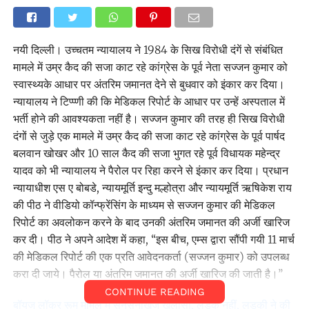
नयी दिल्ली। उच्चतम न्यायालय ने 1984 के सिख विरोधी दंगें से संबंधित
मामले में उम्र कैद की सजा काट रहे कांग्रेस के पूर्व नेता सज्जन कुमार को
स्वास्थ्यके आधार पर अंतरिम जमानत देने से बुधवार को इंकार कर दिया।
न्यायालय ने टिप्प्णी की कि मेडिकल रिपोर्ट के आधार पर उन्हें अस्पताल में
भर्ती होने की आवश्यकता नहीं है। सज्जन कुमार की तरह ही सिख विरोधी
दंगों से जुड़े एक मामले में उम्र कैद की सजा काट रहे कांग्रेस के पूर्व पार्षद
बलवान खोखर और 10 साल कैद की सजा भुगत रहे पूर्व विधायक महेन्द्र
यादव को भी न्यायालय ने पैरोल पर रिहा करने से इंकार कर दिया। प्रधान
न्यायाधीश एस ए बोबडे, न्यायमूर्ति इन्दु मल्होत्रा और न्यायमूर्ति ऋषिकेश राय
की पीठ ने वीडियो कॉन्फ्रेंसिंग के माध्यम से सज्जन कुमार की मेडिकल
रिपोर्ट का अवलोकन करने के बाद उनकी अंतरिम जमानत की अर्जी खारिज
कर दी। पीठ ने अपने आदेश में कहा, ‘‘इस बीच, एम्स द्वारा सौंपी गयी 11 मार्च
की मेडिकल रिपोर्ट की एक प्रति आवेदनकर्ता (सज्जन कुमार) को उपलब्ध
करा दी जाये। पैरोल या अंतरिम जमानत की अर्जी खारिज की जाती है।’’
CONTINUE READING
बॉयज लॉकर रूम मामले में सनसनीखेज खुलासा, लड़के नहीं, लड़की ने की