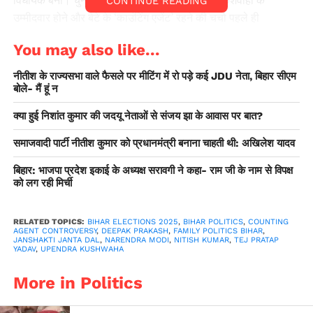
CONTINUE READING
उम्मीदवार होने और बेटे के ‘काउंटिंग एजेंट’ रहने की चर्चा पहले ही
राजनीतिक गलियारों में सुर्खियों में रही थी। सरकार बनने के बाद दीपक
You may also like...
प्रकाश के मंत्री पद की शपथ लेने के पश्चात विवाद और गहरा गया। शपथ
ग्रहण समारोह में दीपक प्रकाश के जींस, शर्ट और चप्पल पहनकर पहुंचने
नीतीश के राज्यसभा वाले फैसले पर मीटिंग में रो पड़े कई JDU नेता, बिहार सीएम
की तस्वीरें सोशल मीडिया पर सामने आयी थीं, जिसके बाद विपक्ष ने इसे
बोले- मैं हूं न
‘‘परिवारवाद की पराकाष्ठा’’ बताते हुए हमला तेज कर दिया। मंत्री बनने के
क्या हुई निशांत कुमार की जदयू नेताओं से संजय झा के आवास पर बात?
बाद जब पत्रकारों ने दीपक प्रकाश से सवाल किया तो उन्होंने कहा कि इस
संबंध में उनके पिता एवं पार्टी प्रमुख उपेंद्र कुशवाहा से सवाल किया जाए।
समाजवादी पार्टी नीतीश कुमार को प्रधानमंत्री बनाना चाहती थी: अखिलेश यादव
बिहार: भाजपा प्रदेश इकाई के अध्यक्ष सरावगी ने कहा- राम जी के नाम से विपक्ष
को लग रही मिर्ची
RELATED TOPICS:
BIHAR ELECTIONS 2025
,
BIHAR POLITICS
,
COUNTING
AGENT CONTROVERSY
,
DEEPAK PRAKASH
,
FAMILY POLITICS BIHAR
,
JANSHAKTI JANTA DAL
,
NARENDRA MODI
,
NITISH KUMAR
,
TEJ PRATAP
YADAV
,
UPENDRA KUSHWAHA
More in Politics