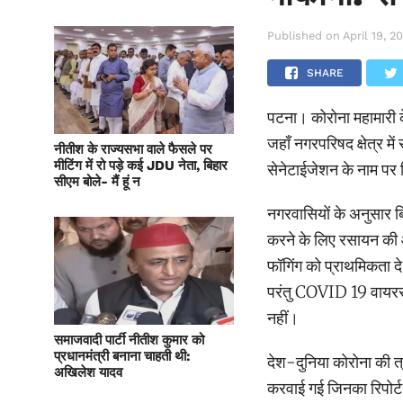
Published on
April 19, 2
SHARE
पटना। कोरोना महामारी 
जहाँ नगरपरिषद क्षेत्र में
नीतीश के राज्यसभा वाले फैसले पर
मीटिंग में रो पड़े कई JDU नेता, बिहार
सेनेटाईजेशन के नाम पर स
सीएम बोले- मैं हूं न
नगरवासियों के अनुसार ब
करने के लिए रसायन की आ
फॉगिंग को प्राथमिकता दे
परंतु COVID 19 वायरस 
नहीं।
समाजवादी पार्टी नीतीश कुमार को
प्रधानमंत्री बनाना चाहती थी:
देश-दुनिया कोरोना की त्र
अखिलेश यादव
करवाई गई जिनका रिपोर्ट 