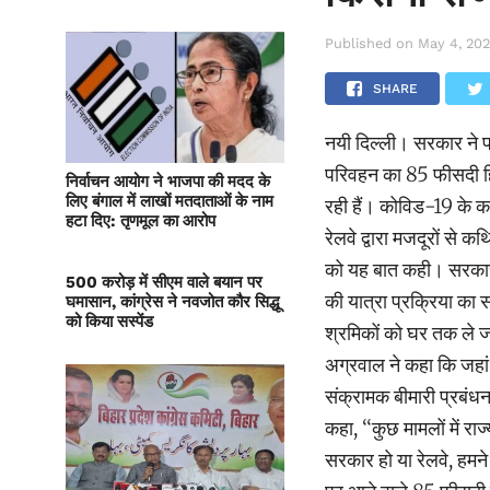
Published on
May 4, 20
SHARE
नयी दिल्ली। सरकार ने प्
परिवहन का 85 फीसदी हि
निर्वाचन आयोग ने भाजपा की मदद के
लिए बंगाल में लाखों मतदाताओं के नाम
रही हैं। कोविड-19 के क
हटा दिए: तृणमूल का आरोप
रेलवे द्वारा मजदूरों से 
को यह बात कही। सरकार न
500 करोड़ में सीएम वाले बयान पर
की यात्रा प्रक्रिया का 
घमासान, कांग्रेस ने नवजोत कौर सिद्धू
को किया सस्पेंड
श्रमिकों को घर तक ले जान
अग्रवाल ने कहा कि जहां त
संक्रामक बीमारी प्रबंधन
कहा, ‘‘कुछ मामलों में रा
सरकार हो या रेलवे, हमने 