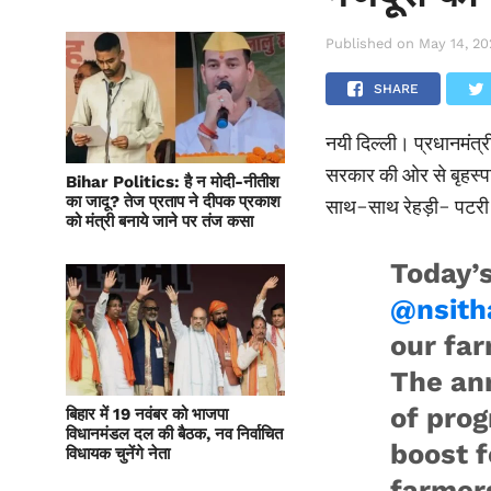
Published on
May 14, 2
SHARE
नयी दिल्ली। प्रधानमंत्री
सरकार की ओर से बृहस्पत
Bihar Politics: है न मोदी-नीतीश
का जादू? तेज प्रताप ने दीपक प्रकाश
साथ-साथ रेहड़ी- पटरी 
को मंत्री बनाये जाने पर तंज कसा
Today’
@nsit
our fa
The an
of prog
बिहार में 19 नवंबर को भाजपा
विधानमंडल दल की बैठक, नव निर्वाचित
boost f
विधायक चुनेंगे नेता
farmers