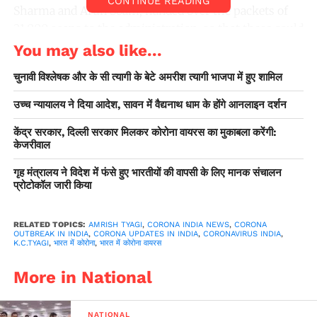
CONTINUE READING
Sharma and Arun Soam, handed over the packets of
21,000 soaps to the administration, so that these could
be distributed judicially in order to help the maximum
You may also like...
possible number of poor people, in fighting against
चुनावी विश्लेषक और के सी त्यागी के बेटे अमरीश त्यागी भाजपा में हुए शामिल
the deadly virus.
उच्च न्यायालय ने दिया आदेश, सावन में वैद्यनाथ धाम के होंगे आनलाइन दर्शन
The flowers that make the mountains blue
केंद्र सरकार, दिल्ली सरकार मिलकर कोरोना वायरस का मुकाबला करेंगी:
केजरीवाल
गृह मंत्रालय ने विदेश में फंसे हुए भारतीयों की वापसी के लिए मानक संचालन
प्रोटोकॉल जारी किया
RELATED TOPICS:
AMRISH TYAGI
,
CORONA INDIA NEWS
,
CORONA
OUTBREAK IN INDIA
,
CORONA UPDATES IN INDIA
,
CORONAVIRUS INDIA
,
K.C.TYAGI
,
भारत में कोरोना
,
भारत में कोरोना वायरस
More in National
When asked about why he chose to donate soaps,
Tyagi said “Everyone who is capable of helping the
NATIONAL