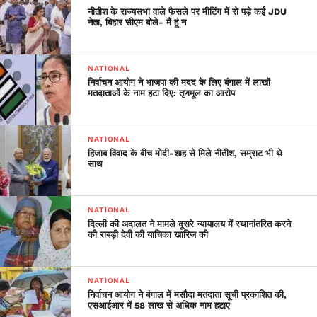
countrymen is doing it by donating food packets and
नीतीश के राज्यसभा वाले फैसले पर मीटिंग में रो पड़े कई JDU
नेता, बिहार सीएम बोले- मैं हूं न
other essential items along with a large amount of
money into the PM and CM Relief Fund, but I just
thought of helping people by providing them with
NATIONAL
Dettol soaps, so that they start cleaning their hands
निर्वाचन आयोग ने भाजपा की मदद के लिए बंगाल में लाखों
मतदाताओं के नाम हटा दिए: तृणमूल का आरोप
with immediate effect and prevent themselves from
having this infectious disease. It will also help in
spreading the message about the significance of
NATIONAL
cleanliness and maintaining hygiene.”
हिजाब विवाद के बीच मोदी-शाह से मिले नीतीश, सम्राट भी थे
साथ
He had been in the headlines owing to his stint as a
strategist in the US presidential election of 2015. He
NATIONAL
has also served as the Governing Body Chairman of
दिल्ली की अदालत ने मामले दूसरे न्यायालय में स्थानांतरित करने
Shyama Prasad Mukherjee College affiliated to the
की राबड़ी देवी की याचिका खारिज की
University of Delhi.
NATIONAL
निर्वाचन आयोग ने बंगाल में मसौदा मतदाता सूची प्रकाशित की,
एसआईआर में 58 लाख से अधिक नाम हटाए