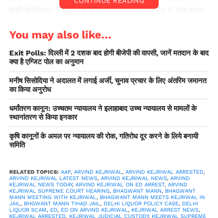
CONTINUE READING
मंत्री केजरीवाल से मिलेंगे, तो सरकार उचित प्रारूप में जेल से काम करना
शुरू कर देगी।’’ आबकारी नीति से संबंधित धन शोधन मामले में 21 मार्च को
You may also like...
प्रवर्तन निदेशालय द्वारा केजरीवाल की गिरफ्तारी के बाद से भाजपा उनके
इस्तीफे की मांग कर रही है। हालांकि, आम आदमी पार्टी और उसके मंत्रियों
Exit Polls: दिल्ली में 2 दशक बाद होगी बीजेपी की वापसी, जानें मतदान के बाद
ने कहा है कि केजरीवाल जेल से सरकार चलाते रहेंगे। मान ने संवाददाताओं
क्या है एग्जिट पोल का अनुमान
से कहा, ‘‘मैं उन्हें देखकर भावुक हो गया। उनके साथ एक खूंखार अपराधी
मनीष सिसोदिया ने अदालत में लगाई अर्जी, चुनाव प्रचार के लिए अंतरिम जमानत
की तरह व्यवहार किया जा रहा है। उनकी गलती क्या है? क्या यह उनकी
का किया अनुरोध
गलती है कि उन्होंने मोहल्ला क्लीनिक, स्कूल, अस्पताल बनाए? आप उनके
साथ ऐसे व्यवहार कर रहे हैं, जैसे आपने किसी बड़े आतंकवादी को गिरफ्तार
धर्मांतरण कानून: उच्चतम न्यायालय ने इलाहाबाद उच्च न्यायालय से मामलों के
स्थानांतरण से किया इनकार
कर लिया हो।’’ उन्होंने कहा, ‘‘जब (कांग्रेस नेता) पी. चिदंबरम जेल में थे,
तो सोनिया गांधी उनसे व्यक्तिगत रूप से मुलाकात करती थीं, लेकिन आज
कृषि कानूनों के अमल पर न्यायालय की रोक, गतिरोध दूर करने के लिये बनायी
हमारे बीच एक कांच की दीवार थी। मोदीजी क्या चाहते हैं? यह उन्हें महंगा
समिति
पड़ेगा।
RELATED TOPICS:
AAP
,
ARVIND KEJRIWAL
,
ARVIND KEJRIWAL ARRESTED
,
ARVIND KEJRIWAL LATEST NEWS
,
ARVIND KEJRIWAL NEWS
,
ARVIND
KEJRIWAL NEWS TODAY
,
ARVIND KEJRIWAL ON ED ARREST
,
ARVIND
KEJRIWAL SUPREME COURT HEARING
,
BHAGWANT MANN
,
BHAGWANT
MANN MEETING WITH KEJRIWAL
,
BHAGWANT MANN MEETS KEJRIWAL IN
JAIL
,
BHGWANT MANN TIHAD JAIL
,
DELHI LIQUOR POLICY CASE
,
DELHI
LIQUOR SCAM
,
ED
,
ED ON ARVIND KEJRIWAL
,
KEJRIWAL ARREST NEWS
,
KEJRIWAL ARRESTED
,
KEJRIWAL JUDICIAL CUSTODY
,
KEJRIWAL SUPREME