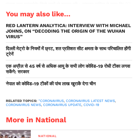
गंतव्य तक पहुंचनेके लिये बसों से यात्रा की। संयुक्त सचिव ने कहा कि 27
मार्च को गृह मंत्रालय ने सभी राज्यों एवं केंद्र शासित प्रदेशों को यह परामर्श
You may also like...
भेजा था कि प्रवासी श्रमिकों के मुद्दे को संवेदनशीलता से लिया जाए और यह
RED LANTERN ANALYTICA: INTERVIEW WITH MICHAEL
सुनिश्चित किया जाए कि वे लॉकडाउन के दौरान अपने मौजूदा स्थान को
JOHNS, ON “DECODING THE ORIGIN OF THE WUHAN
छोड़ कर नहीं जाएं। उन्होंने कहा कि राज्यों और केंद्र शासित प्रदेशों को
VIRUS”
प्रवासी श्रमिकों को भोजन एवं आश्रय उपलब्ध कराने को भी कहा गया।
दिल्ली मेट्रो के नियमों में छ्रट, शत प्रतिशत सीट क्षमता के साथ परिचालित होंगी
उन्होंने कहा कि इसके बाद भी प्रवासी श्रमिकों को लेकर कई बार राज्यों एवं
ट्रेनें
केंद्रशासित प्रदेशों को परामर्श भेजे गये।
एक अप्रैल से 45 वर्ष से अधिक आयु के सभी लोग कोविड-19 रोधी टीका लगवा
सकेंगे: सरकार
नेपाल को कोविड-19 टीकों की पांच लाख खुराकें देगा चीन
RELATED TOPICS:
"CORONAVIRUS
,
CORONAVIRUS LATEST NEWS
,
CORONAVIRUS NEWS
,
CORONAVIRUS UPDATE
,
COVID-19
More in National
NATIONAL