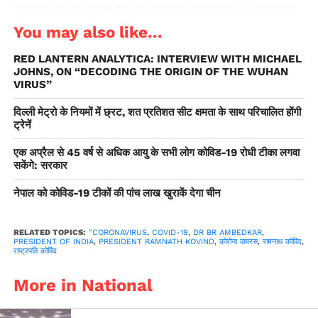
भारत को एक ऐसा प्रगतिशील और समावेशी संविधान दिया जो पिछले कई
दशकों से देश के लोकतंत्र में नागरिकों के विश्वास को मजबूत और गहरा
You may also like...
करता आ रहा है। राष्ट्रपति ने कहा कि आंबेडकर जयंती के अवसर हम डॉ
RED LANTERN ANALYTICA: INTERVIEW WITH MICHAEL
आंबेडकर के महान कद, संघर्ष और मूल्यों से प्रेरणों लें, उनकी सीखों तथा
JOHNS, ON “DECODING THE ORIGIN OF THE WUHAN
आदर्शों को अपने जीवन में आत्मसात करने का संकल्प लें तथा एक मजबूत
VIRUS”
और समृद्ध भारत के निर्माण में योगदान दें।
दिल्ली मेट्रो के नियमों में छ्रट, शत प्रतिशत सीट क्षमता के साथ परिचालित होंगी
ट्रेनें
एक अप्रैल से 45 वर्ष से अधिक आयु के सभी लोग कोविड-19 रोधी टीका लगवा
सकेंगे: सरकार
नेपाल को कोविड-19 टीकों की पांच लाख खुराकें देगा चीन
RELATED TOPICS:
"CORONAVIRUS
,
COVID-19
,
DR BR AMBEDKAR
,
PRESIDENT OF INDIA
,
PRESIDENT RAMNATH KOVIND
,
कोरोना वायरस
,
रामनाथ कोविंद
,
राष्ट्रपति कोविंद
More in National