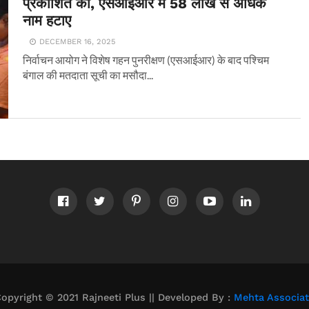
प्रकाशित की, एसआईआर में 58 लाख से अधिक
नाम हटाए
DECEMBER 16, 2025
निर्वाचन आयोग ने विशेष गहन पुनरीक्षण (एसआईआर) के बाद पश्चिम
बंगाल की मतदाता सूची का मसौदा...
opyright © 2021 Rajneeti Plus || Developed By :
Mehta Associa