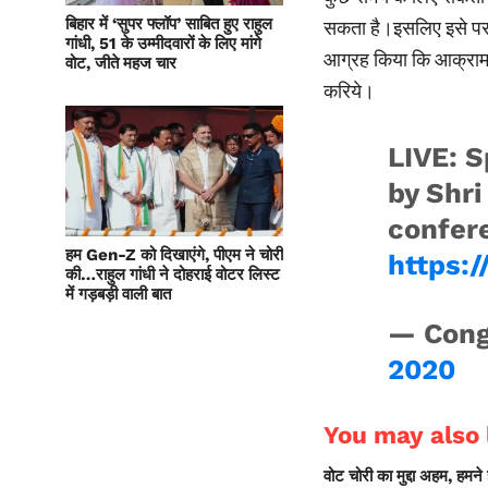
बिहार में ‘सुपर फ्लॉप’ साबित हुए राहुल
सकता है।इसलिए इसे पराज
गांधी, 51 के उम्मीदवारों के लिए मांगे
आग्रह किया कि आक्रामक
वोट, जीते महज चार
करिये।
LIVE: S
by Shr
confer
हम Gen-Z को दिखाएंगे, पीएम ने चोरी
https:/
की…राहुल गांधी ने दोहराई वोटर लिस्ट
में गड़बड़ी वाली बात
— Cong
2020
You may also l
वोट चोरी का मुद्दा अहम, हमने