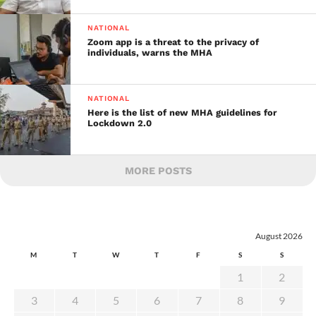
NATIONAL
Zoom app is a threat to the privacy of
individuals, warns the MHA
NATIONAL
Here is the list of new MHA guidelines for
Lockdown 2.0
MORE POSTS
August 2026
M
T
W
T
F
S
S
1
2
3
4
5
6
7
8
9