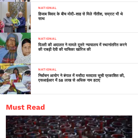
NATIONAL
1. Take care of the elderly
हिजाब विवाद के बीच मोदी-शाह से मिले नीतीश, सम्राट भी थे
साथ
2. Strictly follow
guidelines of lockdown
NATIONAL
3. Increase immunity,
दिल्ली की अदालत ने मामले दूसरे न्यायालय में स्थानांतरित करने
की राबड़ी देवी की याचिका खारिज की
follow Ayush ministry
guidelines
NATIONAL
4. Download Arogya Setu
निर्वाचन आयोग ने बंगाल में मसौदा मतदाता सूची प्रकाशित की,
एसआईआर में 58 लाख से अधिक नाम हटाए
App
5. Help poor families
6. Don’t take away jobs of
Must Read
your employees
7. Respect Corona
warriors
#IndiaFightsCorona