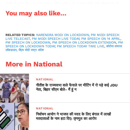
मोदी ने कहा कि जो क्षेत्र इस अग्नि परीक्षा में सफल होंगे, जो हॉटस्पाट में
नहीं होंगे, और जिनके हॉटस्पाट में बदलने की आशंका भी कम होगी, वहां पर
You may also like...
20 अप्रैल से कुछ जरूरी गतिविधियों की अनुमति दी जा सकती है।
प्रधानमंत्री ने इस संबंध में राज्यों के साथ अपनी चर्चा का जिक्र करते हुए
कहा कि सभी का यही सुझाव है कि लॉकडाउन को बढ़ाया जाए। कई राज्य
RELATED TOPICS:
NARENDRA MODI ON LOCKDOWN
,
PM MODI SPEECH
LIVE TELECAST
,
PM MODI SPEECH LIVE TODAY
,
PM SPEECH ON 14 APRIL
,
तो पहले से ही लॉकडाउन को बढ़ाने का फैसला कर चुके हैं। मोदी ने कहा, ‘‘
PM SPEECH ON LOCKDOWN
,
PM SPEECH ON LOCKDOWN EXTENSION
,
PM
SPEECH ON LOCKDOWN TODAY
,
PM SPEECH TODAY TIME LIVE
,
कोरोना वायरस
3 मई तक हम सभी को, हर देशवासी को लॉकडाउन में ही रहना होगा। इस
लॉकडाउन
,
पीएम मोदी राष्ट्र संदेश
दौरान हमें अनुशासन का उसी तरह पालन करना है, जैसे हम करते आ रहे
हैं। उन्होंने कहा कि हमें अधिक संवेदनशील स्थानों : हॉटस्पॉट: को लेकर
More in National
बहुत ज्यादा सतर्कता बरतनी होगी। जिन स्थानों के हॉटस्पॉट में बदलने की
आशंका है, उन पर भी हमें कड़ी नजर रखनी होगी। नए हॉटस्पॉट का बनना,
NATIONAL
हमारे लिए और चुनौती खड़ी करेगा। प्रधानमंत्री ने कहा, ‘‘ हम धैर्य बनाकर
नीतीश के राज्यसभा वाले फैसले पर मीटिंग में रो पड़े कई JDU
नेता, बिहार सीएम बोले- मैं हूं न
रखेंगे, नियमों का पालन करेंगे तो कोरोना जैसी महामारी को भी परास्त कर
पाएंगे।’’ मोदी ने लोगों से 7 विषयों पर सहयोग भी मांगा जिसमें बुजुर्गो का
ध्यान रखने, गरीबों के प्रति संवेदनशील नजरिया अपनाना आदि शामिल है।
NATIONAL
निर्वाचन आयोग ने भाजपा की मदद के लिए बंगाल में लाखों
मतदाताओं के नाम हटा दिए: तृणमूल का आरोप
PM’s 7 pleas