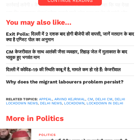
CONTINUE READING
कार्रवाई करेगी। केजरीवाल ने लॉकडाउन के पहले दिन कहा कि यह देखा
गया कि आवश्यक सेवाएं मुहैया कराने वाले लोग काम पर देर से पहुंचे और
उन्हें कई समस्याओं का सामना करना पड़ा। केजरीवाल ने कहा, ‘‘यह
You may also like...
सुनिश्चित करने के लिए कि वे किसी समस्या का सामना नहीं करें, हमने
Exit Polls: दिल्ली में 2 दशक बाद होगी बीजेपी की वापसी, जानें मतदान के बाद
मंगलवार से डीटीसी बस की सेवाएं 50 फीसदी कर दी हैं।
क्या है एग्जिट पोल का अनुमान
CM केजरीवाल के साथ आतंकी जैसा व्यवहार, तिहाड़ जेल में मुलाकात के बाद
I appeal to people to
भावुक हुए भगवंत मान
adhere to the norms of
दिल्ली में कोविड-19 की स्थिति काबू में है, मामले कम हो रहे हैं: केजरीवाल
the lockdown in Delhi
Why does the migrant labourers problem persist?
which has been imposed
to contain
RELATED TOPICS:
APPEAL
,
ARVIND KEJRIWAL
,
CM
,
DELHI CM
,
DELHI
LOCKDOWN NEWS
#CoronavirusPandemic
,
DELHI NEWS
,
LOCKDOWN
,
LOCKDOWN IN DELHI
.
We will tighten the
More in Politics
restriction on public
movement from
POLITICS