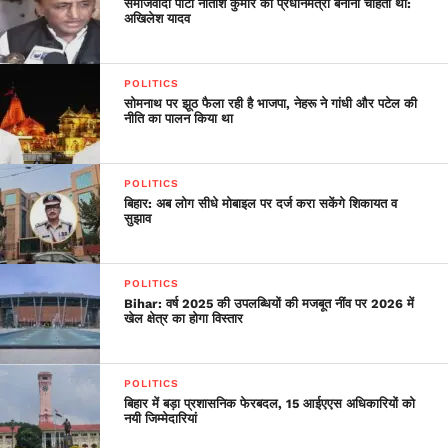
समाजवादी पार्टी नीतीश कुमार को प्रधानमंत्री बनाना चाहती थी:
tomorrow. I request
अखिलेश यादव
people to stay home:
Chief Minister Arvind
POLITICS
सोमनाथ पर झूठ फैला रही है भाजपा, नेहरू ने गांधी और पटेल की
Kejriwal
नीति का पालन किया था
pic.twitter.com/wBfqPgz7oh
POLITICS
बिहार: अब लोग सीधे मोबाइल पर दर्ज करा सकेंगे शिकायत व
— ANI (@ANI)
March 23,
सुझाव
2020
POLITICS
Bihar: वर्ष 2025 की उपलब्धियों की मजबूत नींव पर 2026 में
खेल क्षेत्र का होगा विस्तार
POLITICS
बिहार में बड़ा प्रशासनिक फेरबदल, 15 आईएएस अधिकारियों को
नयी जिम्मेदारियां