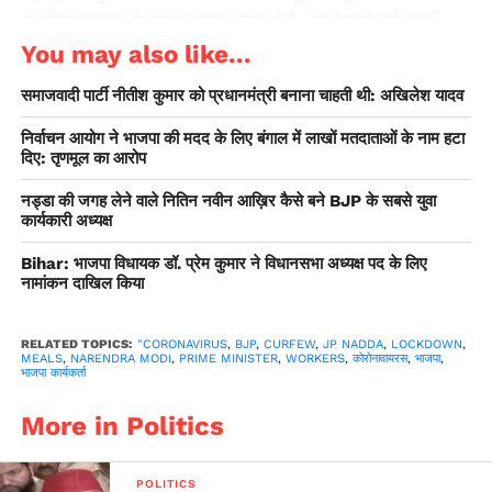
स्थानीय प्रशासन के साथ लगातार संपर्क में हैं। पार्टी कार्यकर्ता उनकी
सुरक्षा और भोजन का भी उचित प्रबंध करें। गौरतलब है कि भाजपा ने पार्टी
You may also like...
कार्यकर्ताओं को पांच करोड़ जरूरमंद लोगों को भोजन सुलभ कराने को कहा
समाजवादी पार्टी नीतीश कुमार को प्रधानमंत्री बनाना चाहती थी: अखिलेश यादव
है।
निर्वाचन आयोग ने भाजपा की मदद के लिए बंगाल में लाखों मतदाताओं के नाम हटा
दिए: तृणमूल का आरोप
सभी भाजपा सांसद अपने
MPLADS (संसद सदस्य स्थानीय
नड्डा की जगह लेने वाले नितिन नवीन आख़िर कैसे बने BJP के सबसे युवा
कार्यकारी अध्यक्ष
क्षेत्र विकास योजना) फंड से 1
Bihar: भाजपा विधायक डॉ. प्रेम कुमार ने विधानसभा अध्यक्ष पद के लिए
करोड़ रुपए की राशि केंद्र राहत कोष
नामांकन दाखिल किया
को कोरोना के खिलाफ लड़ाई के लिए
देंगे।: जगत प्रकाश नड्डा, भाजपा
RELATED TOPICS:
"CORONAVIRUS
,
BJP
,
CURFEW
,
JP NADDA
,
LOCKDOWN
,
MEALS
,
NARENDRA MODI
,
PRIME MINISTER
,
WORKERS
,
कोरोनावायरस
,
भाजपा
,
भाजपा कार्यकर्ता
अध्यक्ष (फाइल फोटो)
pic.twitter.com/KLferqkKj5
More in Politics
— ANI_HindiNews
POLITICS