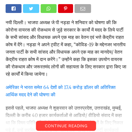
नयी दिल्ली। भाजपा अध्यक्ष जे पी नड्डा ने शनिवार को घोषणा की कि
कोरोना वायरस की रोकथाम से जुड़े सरकार के कार्यो में मदद के लिये पार्टी
के सभी सांसद और विधायक अपने एक माह का वेतन एवं भत्ते केंद्रीय राहत
कोष में देंगे। नड्डा ने अपने ट्वीट में कहा, ‘‘कोविड-19 के मद्देनजर भारतीय
जनता पार्टी के सभी सांसद और विधायक अपने एक माह का मानदेय/ वेतन
केंद्रीय राहत कोष में दान करेंगे।’’ उन्होंने कहा कि इसका उपयोग वायरस
की रोकथाम और जरूरतमंद लोगों की सहायता के लिए सरकार द्वारा किए जा
रहे कार्यों में किया जायेगा।
अमेरिका ने भारत समेत 64 देशों को 17.4 करोड़ डॉलर की अतिरिक्त
आर्थिक मदद देने की घोषणा की
इससे पहले, भाजपा अध्यक्ष ने शुक्रवार को उत्तरप्रदेश, उत्तराखंड, मुम्बई,
दिल्ली के करीब 40 हजार कार्यकर्ताओं से आडियो/ वीडियो संवाद में कहा
था कि विषम परिस्थितियों में जो भी लोग पैदल ही अपने घरों के लिए निकल
CONTINUE READING
पड़े हैं, उन्हें सुरक्षित रूप से उनके गंतव्य तक पहुंचाने हेतु पार्टी कार्यकर्ता