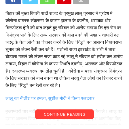
बिहार की मुख्य विपक्षी पार्टी राजद के प्रमुख लालू प्रसाद ने प्रदेश में
कोरोना वायरस संक्रमण के कारण हालात के दयनीय, अराजक और
विस्फोटक होने की बात कहते हुए रविवार को आरोप लगाया कि इस रोग पर
नियंत्रण पाने के लिए राज्य सरकार को बाज़ बनने की जगह सत्ताधारी दल
जदयू के नेता लोगों का शिकार करने के लिए “गिद्ध” बन आसन्न विधानसभा
चुनाव को लेकर रैली कर रहे हैं। पड़ोसी राज्य झारखंड के रांची में चारा
घोटाला मामले को लेकर सजा काट रहे लालू ने रविवार को ट्वीट कर आरोप
लगाया, बिहार में कोरोना के कारण स्थिति दयनीय, अराजक और विस्फोटक
है। स्वास्थ्य व्यवस्था दम तोड़ चुकी है। कोरोना वायरस संक्रमण नियंत्रण
के लिए सरकार को बाज़ बनना था लेकिन जदयू नेता लोगों का शिकार करने
के लिए “गिद्ध” बन रैली कर रहे है।
लालू का नीतीश पर हमला, सुशील मोदी ने किया पलटवार
मुख्यमंत्री चार महीनों में चार बार भी आवास से बाहर नहीं निकले। लालू का
CONTINUE READING
इशारा आसन्न बिहार विधानसभा चुनाव को लेकर जदयू द्वारा आयोजित किए
जा रहे वर्चुअल संवाद की ओर था। बिहार जदयू के प्रवक्ता राजीव रंजन ने