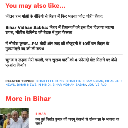
लालू की उक्त टिप्पणी की को अराजक, बर्बर और हिंसक बताते हुए आरोप
You may also like...
लगाया कि पूरी दुनिया कोविड-19 महामारी को झेल रही है और पिछले 100
जीतन राम मांझी के वीडियो से बिहार में फिर भड़का ‘वोट चोरी’ विवाद
घंटे में 10 लाख नए मामले सामने आए हैं। उन्होंने कहा कि पिछले 7—8 दिन
में बिहार सहित नौ राज्यों में कोरोना वायरस संक्रमण के मामलों में लगातार
Bihar Vidhan Sabha: बिहार में विधायकों को इस दिन दिलाया जाएगा
वृद्धि हुई है। राजीव ने कहा, यह एक चुनौती है लेकिन राज्य की मशीनरी
शपथ, नीतीश कैबिनेट की बैठक में हुआ फैसला
स्थिति से निपटने में सक्षम है।’’ उन्होंने कहा कि लालू प्रसाद की टिप्पणी
मैं नीतीश कुमार…PM मोदी और शाह की मौजूदगी में 10वीं बार बिहार के
पूरी मानवता के लिए शर्म की बात है।
मुख्यमंत्री पद की ली शपथ
चुनाव न लड़ना मेरी गलती, जन सुराज पार्टी को 4 फीसदी वोट मिलने पर बोले
प्रशांत किशोर
RELATED TOPICS:
BIHAR ELECTIONS
,
BIHAR HINDI SAMACHAR
,
BIHAR JDU
NEWS
,
BIHAR NEWS IN HINDI
,
BIHAR VIDHAN SABHA
,
JDU VS RJD
More in Bihar
BIHAR
क्या हुई निशांत कुमार की जदयू नेताओं से संजय झा के आवास पर
बात?