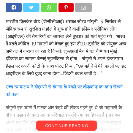
भारतीय क्रिकेट बोर्ड (बीसीसीआई) अध्यक्ष सौरव गांगुली 19 सितंबर से
जैविक रूप से सुरक्षित माहौल में शुरू होने वाली इंडियन प्रीमियर लीग
(आईपीएल) की तैयारियों का जायजा लेने बुधवार को यहां पहुंच गये। भारत
में बढ़ते कोविड-19 मामलों को देखते हुए इस टी20 टूर्नामेंट को संयुक्त अरब
अमीरात में कराया जा रहा है जिसके शुरूआती मैच में गत चैम्पियन मुंबई
इंडियंस का सामना चेन्नई सुपरकिंग्स से होगा। गांगुली ने अपने इंस्टाग्राम
हैंडल पर अपनी फोटो के साथ पोस्ट किया, ‘‘छह महीने में मेरी पहली फ्लाइट
आईपीएल के लिये दुबई जाना होगा…जिंदगी बदल जाती है। ’’
उच्च न्यायालय ने बीएमसी से कंगना के बंगले पर तोड़फोड़ का काम रोकने
को कहा
गांगुली इस फोटो में मास्क और चेहरे की शील्ड पहने हुए थे जो महामारी के
दौरान उड़ान के वक्त मानक परिचालन प्रक्रिया का हिस्सा है। वह अब
अगले छह दिन तक पृथकवास में रहेंगे और उनके 23 सितंबर तक संयुक्त
CONTINUE READING
अरब अमीरात में रहने की उम्मीद है। आस्ट्रेलिया में टी20 विश्व कप के