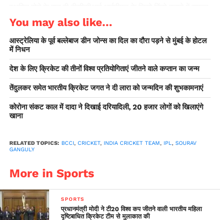
स्थगित होने के बाद ही बीसीसीआई आईपीएल के लियो विंडो बनाने में सफल
रहा। अगर यह टूर्नामेंट नहीं होता तो बीसीसीआई को 4000 करोड़ रूपये
You may also like...
का नुकसान होता। आईपीएल के चेयरमैन बृजेश पटेल उन अहम अधिकारियों
आस्ट्रेलिया के पूर्व बल्लेबाज डीन जोन्स का दिल का दौरा पड़ने से मुंबई के होटल
में शामिल हैं जो पहले ही दुबई जा चुके हैं।
में निधन
देश के लिए क्रिकेट की तीनों विश्व प्रतियोगिताएं जीतने वाले कप्तान का जन्म
तेंदुलकर समेत भारतीय क्रिकेट जगत ने दी लारा को जन्मदिन की शुभकामनाएं
कोरोना संकट काल में दादा ने दिखाई दरियादिली, 20 हजार लोगों को खिलाएंगे
खाना
RELATED TOPICS:
BCCI
,
CRICKET
,
INDIA CRICKET TEAM
,
IPL
,
SOURAV
GANGULY
More in Sports
SPORTS
प्रधानमंत्री मोदी ने टी20 विश्व कप जीतने वाली भारतीय महिला
दृष्टिबाधित क्रिकेट टीम से मुलाकात की