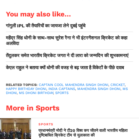
कम किया
You may also like...
देश दुनिया के इतिहास में सात जुलाई की तारीख पर दर्ज अन्य प्रमुख
गांगुली IPL की तैयारियों का जायजा लेने दुबई पहुंचे
घटनाओं का सिलसिलेवार ब्यौरा इस प्रकार है: 1456: जोन ऑफ आर्क को
उनकी मृत्यु के 25 साल बाद दोषमुक्त करार दिया गया। 1656:सिखों के
महेंद्र सिंह धोनी के साथ-साथ सुरेश रैना ने भी इंटरनैशनल क्रिकेट को कहा
आठवें गुरू हर किशन का जन्म। 1758:आधुनिक त्रावणकोर के निर्माता
अलविदा
राजा मार्तंड वर्मा का निधन 1896: भारत में सिनेमा का प्रवेश। मुंबई के
तेंदुलकर समेत भारतीय क्रिकेट जगत ने दी लारा को जन्मदिन की शुभकामनाएं
वाटसन होटल में ल्यूमिर बंधुओं ने फिल्मों का पहली बार प्रदर्शन किया।
1912:अमेरिकी खिलाड़ी जिम थोर्पे ने स्टॉकहोम ओलम्पिक में चार स्वर्ण
केएल राहुल ने बताया क्यों धोनी की वजह से बढ़ जाता है विकेटों के पीछे दवाब
जीतकर तहलका मचाया। 1928:स्लाइस्ड ब्रेड की पहली बार बिक्री हुई।
इसे मशीन से काट कर तैयार किया गया। 1930:ब्रिटिश लेखक आर्थर
RELATED TOPICS:
CAPTAIN COOL MAHENDRA SINGH DHONI
,
CRICKET
,
कॉनन डॉयल का निधन 1948:बहुउद्देश्यीय परियोजना के लिए दामोदर घाटी
HAPPY BIRTHDAY DHONI
,
INDIA CAPTAINS
,
MAHENDRA SINGH DHONI
,
MS
DHONI
,
MS DHONI BIRTHDAY
,
SPORTS
निगम की स्थापना। 1978:सोलोमन द्वीप ने यूनाइटेड किंगडम से अपनी
आजादी का ऐलान किया। 1985:महज 17 साल की उम्र में बोरिस बेकर ने
More in Sports
विम्बलडन जीता 1981:क्रिकेट के सफलतम खिलाड़ियों में शुमार महेंद्र
सिंह धोनी का जन्म। 1999:परमवीर चक्र विजेता कैप्टन विक्रम बत्रा देश
SPORTS
की रक्षा करते हुये शहीद हो गए।
प्रधानमंत्री मोदी ने टी20 विश्व कप जीतने वाली भारतीय महिला
दृष्टिबाधित क्रिकेट टीम से मुलाकात की