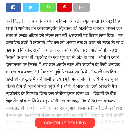
नयी दिल्ली। दो बार के विश्व कप विजेता भारत के पूर्व कप्तान महेंद्र सिंह
धोनी ने शनिवार को अंतरराष्ट्रीय क्रिकेट को अलविदा कहकर पिछले एक
साल से उनके भविष्य को लेकर लग रही अटकलों पर विराम लगा दिया। गैर
पारंपरिक शैली में कप्तानी और मैच को अंजाम तक ले जाने की कला के साथ
महानतम क्रिकेटरों की जमात में खुद को शामिल करने वाले धोनी के इस
फैसले के साथ ही क्रिकेट के एक युग का भी अंत हो गया। धोनी ने अपने
इंस्टाग्राम पर लिखा ,‘‘ अब तक आपके प्यार और सहयोग के लिये धन्यवाद।
शाम सात बजकर 29 मिनट से मुझे रिटायर्ड समझिये।’’ इससे एक दिन
पहले ही वह यूएई में होने वाली इंडियन प्रीमियर लीग के लिये चेन्नई सुपर
किंग्स टीम से जुड़ने चेन्नई पहुंचे थे। धोनी ने भारत के लिये आखिरी मैच
न्यूजीलैंड के खिलाफ विश्व कप सेमीफाइनल खेला था। विकेटों के बीच
बेहतरीन दौड़ के लिये मशहूर धोनी उस तनावपूर्ण मैच में 50 रन बनाकर
रनआउट हो गए थे। ‘रांची का यह राजकुमार’ हालांकि क्रिकेट के इतिहास
में महानतम खिलाड़ियों में अपना नाम दर्ज करा गया है। भारत के लिये उन्होंने
350 वनडे, 90 टेस्ट और 98 टी20 मैच खेले। कैरियर के आखिरी चरण में
CONTINUE READING
वह खराब फार्म से जूझते रहे जिससे उनके भविष्य को लेकर अटकलें लगाई