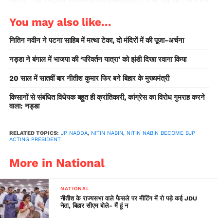
विधायक रह चुके नवीन पटना के बांकीपुर विधानसभा क्षेत्र का प्रतिनिधित्व
You may also like...
करते हैं। वह बिहार सरकार में दो बार मंत्री के रूप में सेवाएं दे चुके हैं।
भाजपा नेताओं ने कहा कि बिहार के मंत्री और छत्तीसगढ़ के पार्टी प्रभारी के
नितिन नवीन ने पटना साहिब में मत्था टेका, दो मंदिरों में की पूजा-अर्चना
रूप में नवीन का कार्यकाल उत्कृष्ट रहा, जिसमें संगठन का प्रभावशाली
नड्डा ने बंगाल में भाजपा की ‘परिवर्तन यात्रा’ को झंडी दिखा रवाना किया
नेतृत्व करने की उनकी क्षमता उभरकर सामने आई।
20 साल में सातवीं बार नीतीश कुमार फिर बने बिहार के मुख्यमंत्री
किसानों से संबंधित विधेयक बहुत ही क्रांतिकारी, कांग्रेस का विरोध गुमराह करने
वाला: नड्डा
RELATED TOPICS:
JP NADDA
,
NITIN NABIN
,
NITIN NABIN BECOME BJP
ACTING PRESIDENT
More in National
NATIONAL
नीतीश के राज्यसभा वाले फैसले पर मीटिंग में रो पड़े कई JDU
नेता, बिहार सीएम बोले- मैं हूं न