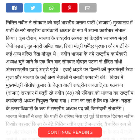
नितिन नवीन ने सोमवार को यहां भारतीय जनता पार्टी (भाजपा) मुख्यालय में
पार्टी के नये राष्ट्रीय कार्यकारी अध्यक्ष के रूप में अपना कार्यभार संभाल
लिया। इस दौरान, भाजपा के राष्ट्रीय अध्यक्ष एवं केंद्रीय स्वास्थ्य मंत्री
जेपी नड्डा, गृह मंत्री अमित शाह, शिक्षा मंत्री धर्मेंद्र प्रधान और पार्टी के
कई अन्य वरिष्ठ नेता मौजूद थे। नवीन भाजपा के नये राष्ट्रीय कार्यकारी
अध्यक्ष चुने जाने के एक दिन बाद सोमवार दोपहर पटना से इंदिरा गांधी
अंतरराष्ट्रीय हवाई अड्डे पहुंचे। हवाई अड्डे पर दिल्ली की मुख्यमंत्री रेखा
गुप्ता और भाजपा के कई अन्य नेताओं ने उनकी अगवानी की। बिहार में
मुख्यमंत्री नीतीश कुमार के नेतृत्व वाली राष्ट्रीय जनतांत्रिक गठबंधन
(राजग) सरकार में मंत्री रहे नवीन (45) को रविवार को भाजपा का राष्ट्रीय
कार्यकारी अध्यक्ष नियुक्त किया गया। माना जा रहा है कि वह अंततः नड्डा
के उत्तराधिकारी के रूप में राष्ट्रीय अध्यक्ष पद की जिम्मेदारी संभालेंगे।
भाजपा नेताओं ने कहा कि पार्टी के वरिष्ठ नेता एवं पूर्व विधायक दिवंगत नवीन
किशोर प्रसाद सिन्हा के बेटे नितिन नवीन एक तेज-तर्रार, वैचारिक रूप से
दृढ़ और संगठन के प्रति गहरी प्रतिबद्धता रखने वाले व्यक्ति के रूप में जाने
CONTINUE READING
जाते हैं। वह राष्ट्रीय स्वयंसेवक संघ (आरएसएस) से भी जुड़े रहे। पांच बार