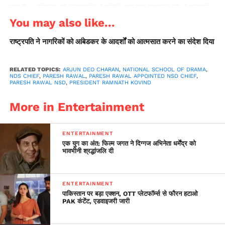
गया है। अभिनेता को ‘‘हेराफेरी’’, ‘‘अतिथि तुम कब जाओगे’’ और ‘‘ओएमजी-
ओह माई गोड’’ जैसी फिल्मों में अपनी भूमिका के लिए जाना जाता है।
You may also like...
राष्ट्रपति ने नागरिकों को आंबेडकर के आदर्शों को आत्मसात करने का संदेश दिया
RELATED TOPICS:
ARJUN DEO CHARAN
,
NATIONAL SCHOOL OF DRAMA
,
NDS CHIEF
,
PARESH RAWAL
,
PARESH RAWAL APPOINTED NSD CHIEF
,
PARESH RAWAL NSD
,
PRESIDENT RAMNATH KOVIND
More in Entertainment
ENTERTAINMENT
एक युग का अंत: फिल्म जगत ने दिग्गज अभिनेता धर्मेंद्र को
भावभीनी श्रद्धांजलि दी
ENTERTAINMENT
पाकिस्तान पर बड़ा एक्शन, OTT प्लेटफॉर्म्स से फौरन हटाओ
PAK कंटेंट, एडवाइजरी जारी