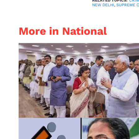
RELATED TOPICS:
CRIM
NEW DELHI
,
SUPREME 
More in National