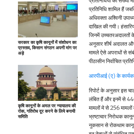
प्रतिनिधियों की संख्या मा
प्रतिनिधि शामिल हैं जब
अधिवक्ता अश्विनी उपाध्य
दाखिल की गयी। हंसारिया 
जिनमें उच्चतरअदालतों क
सरकार का कृषि कानूनों में संशोधन का
अनुसार शीर्ष अदालत और
प्रस्ताव, किसान संगठन अपनी मांग पर
मामले ऐसे अपराधों से संब
अड़े
पीठासीन निर्वाचित प्रति
आरपीआई (ए) के कार्यकर्ता
रिपोर्ट के अनुसार इस चार
लंबित हैं और इनमें से 44
कृषि कानूनों के अमल पर न्यायालय की
मामलों मे से 256 मामलों म
रोक, गतिरोध दूर करने के लिये बनायी
भ्रष्टाचार निरोधक कानू
समिति
नुकसान से रोकथाम कानून
इन नेताओं से संबंधित मुक