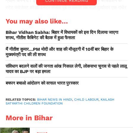
CONTINUE READING
स्टेट प्रोजेक्ट कोऑर्डिनेटर संतोष दूबे ने बताया कि बाल दुर्व्यापार एक गंभीर
और लगातार बनी रहने वाली समस्या है जो न जाने कितने
You may also like...
कमजोर,जोखिमग्रस्त बच्चों के जीवन को प्रभावित करती है। यह खासकर
कमजोर एवं जोखिम ग्रस्त परिवार के बच्चों को अपना शिकार बनाती है। हमें
Bihar Vidhan Sabha: बिहार में विधायकों को इस दिन दिलाया जाएगा
इसके खिलाफ जागरुक रहने की आवश्यकता है। आजकल तस्कर
शपथ, नीतीश कैबिनेट की बैठक में हुआ फैसला
ऑनलाइन एवं ऑफ लाइन दोनों ही माध्यमों से बच्चों की तस्करी कर रहे हैं।
मैं नीतीश कुमार…PM मोदी और शाह की मौजूदगी में 10वीं बार बिहार के
महत्वपूर्ण है कि नोबेल शांति पुरस्कार से सम्मानित श्री कैलाश सत्यार्थी जी
मुख्यमंत्री पद की ली शपथ
के नेतृत्व में कैलाश सत्यार्थी चिल्ड्रन्स फाउंडेशन के कार्यकर्ता इसे समाप्त
संविधान बदलने वालों की जनता आंख निकाल लेगी, लोकसभा चुनाव से पहले लालू
करने की मुहिम में लगे हुए हैं।
यादव का BJP पर बड़ा हमला
गौरतलब है कि कैलाश सत्यार्थी चिल्ड्रेंस फाउंडेशन का सर्वाइवर लेड
बचपन बचाओ आंदोलन को वत्सल भारत पुरस्कार
इंटेलिजेंस नेटवर्क गांव-गांव जाकर लोगों को बाल दुर्व्यापार, बाल मजदूरी,
बाल विवाह, बाल यौन शोषण के खिलाफ जागरूक कर रहे हैं।
RELATED TOPICS:
BIHAR NEWS IN HINDI
,
CHILD LABOUR
,
KAILASH
SATYARTHI CHILDREN FOUNDATION
More in Bihar