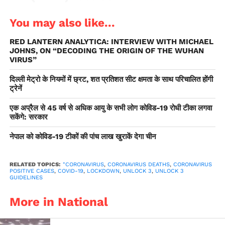
guidelines. Restrictions
You may also like...
on the movement of
RED LANTERN ANALYTICA: INTERVIEW WITH MICHAEL
individuals during night
JOHNS, ON “DECODING THE ORIGIN OF THE WUHAN
have been removed. Yoga
VIRUS”
institutes and
दिल्ली मेट्रो के नियमों में छ्रट, शत प्रतिशत सीट क्षमता के साथ परिचालित होंगी
ट्रेनें
gymnasiums will be
एक अप्रैल से 45 वर्ष से अधिक आयु के सभी लोग कोविड-19 रोधी टीका लगवा
allowed to open from
सकेंगे: सरकार
August 5, 2020.
नेपाल को कोविड-19 टीकों की पांच लाख खुराकें देगा चीन
pic.twitter.com/eTTJwWei0K
RELATED TOPICS:
"CORONAVIRUS
,
CORONAVIRUS DEATHS
,
CORONAVIRUS
POSITIVE CASES
,
COVID-19
,
LOCKDOWN
,
UNLOCK 3
,
UNLOCK 3
— ANI (@ANI)
July 29,
GUIDELINES
2020
More in National