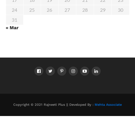
24
25
26
27
28
29
30
31
« Mar
Copyright © 2021 Rajneeti Plus || Developed By :
Mehta Associate