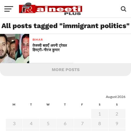
All posts tagged "immigrant politics"
BIHAR
तेजस्वी बताएँ अपनी ट्रेवल
हिस्ट्री-नीरज कुमार
MORE POSTS
August 2026
M
T
W
T
F
S
S
1
2
3
4
5
6
7
8
9