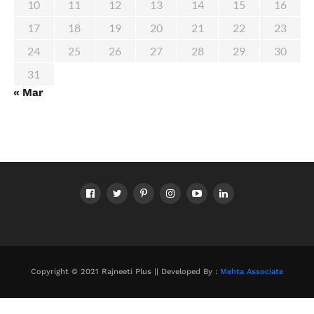
10
11
12
13
14
15
16
17
18
19
20
21
22
23
24
25
26
27
28
29
30
31
« Mar
Copyright © 2021 Rajneeti Plus || Developed By :
Mehta Associate