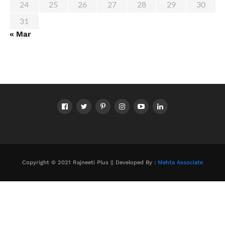
24
25
26
27
28
29
30
31
« Mar
Copyright © 2021 Rajneeti Plus || Developed By :
Mehta Associate