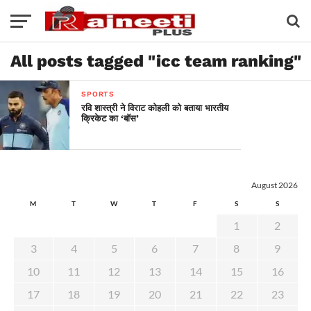
All posts tagged "icc team ranking"
SPORTS
रवि शास्त्री ने विराट कोहली को बताया भारतीय
क्रिकेट का ‘बॉस’
August 2026
M
T
W
T
F
S
S
1
2
3
4
5
6
7
8
9
10
11
12
13
14
15
16
17
18
19
20
21
22
23