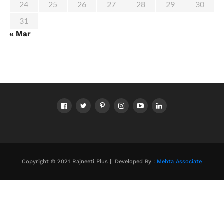
24
25
26
27
28
29
30
31
« Mar
Copyright © 2021 Rajneeti Plus || Developed By :
Mehta Associate