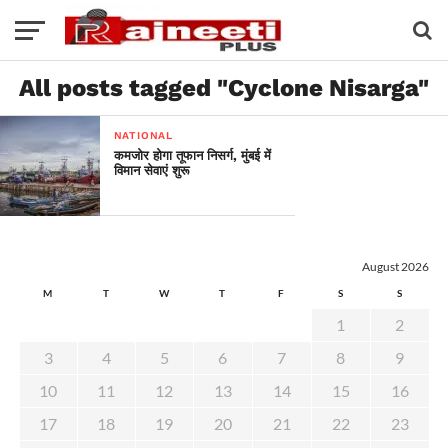
All posts tagged "Cyclone Nisarga"
NATIONAL
कमजोर होगा तूफान निसर्ग, मुंबई में
विमान सेवाएं शुरू
August 2026
M
T
W
T
F
S
S
1
2
3
4
5
6
7
8
9
10
11
12
13
14
15
16
17
18
19
20
21
22
23