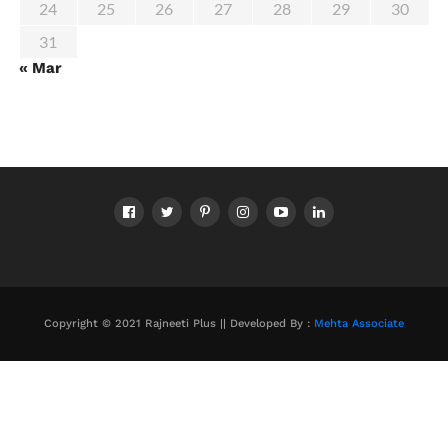
24
25
26
27
28
29
30
31
« Mar
Copyright © 2021 Rajneeti Plus || Developed By :
Mehta Associate