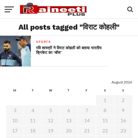
All posts tagged "विराट कोहली"
SPORTS
रवि शास्त्री ने विराट कोहली को बताया भारतीय
क्रिकेट का ‘बॉस’
August 2026
M
T
W
T
F
S
S
1
2
3
4
5
6
7
8
9
10
11
12
13
14
15
16
17
18
19
20
21
22
23