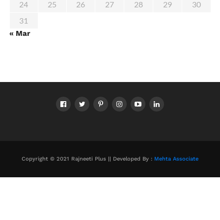
24
25
26
27
28
29
30
31
« Mar
Copyright © 2021 Rajneeti Plus || Developed By :
Mehta Associate