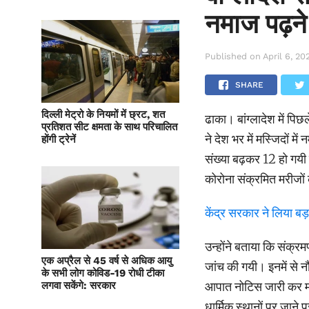
नमाज पढ़न
Published on
April 6, 20
SHARE
दिल्ली मेट्रो के नियमों में छ्रट, शत
ढाका। बांग्लादेश में पि
प्रतिशत सीट क्षमता के साथ परिचालित
ने देश भर में मस्जिदों म
होंगी ट्रेनें
संख्या बढ़कर 12 हो गयी
कोरोना संक्रमित मरीजों क
केंद्र सरकार ने लिया ब
उन्होंने बताया कि संक्रम
एक अप्रैल से 45 वर्ष से अधिक आयु
जांच की गयी। इनमें से नौ
के सभी लोग कोविड-19 रोधी टीका
आपात नोटिस जारी कर मस्ज
लगवा सकेंगे: सरकार
धार्मिक स्थानों पर जाने 