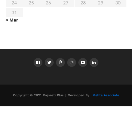
24
25
26
27
28
29
30
31
« Mar
Copyright © 2021 Rajneeti Plus || Developed By :
Mehta Associate