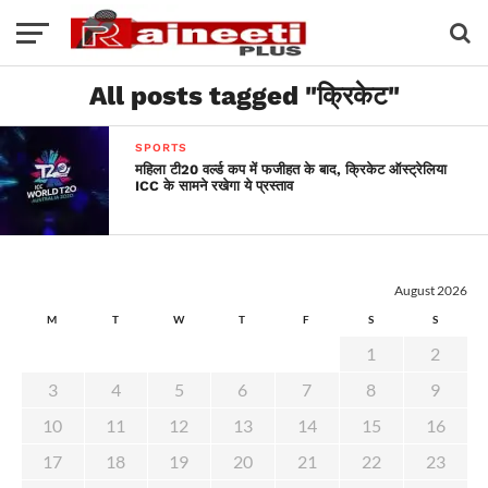
All posts tagged "क्रिकेट"
SPORTS
महिला टी20 वर्ल्ड कप में फजीहत के बाद, क्रिकेट ऑस्ट्रेलिया
ICC के सामने रखेगा ये प्रस्ताव
August 2026
M
T
W
T
F
S
S
1
2
3
4
5
6
7
8
9
10
11
12
13
14
15
16
17
18
19
20
21
22
23