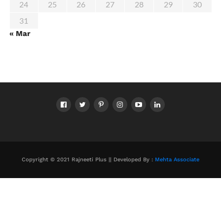
24
25
26
27
28
29
30
31
« Mar
Copyright © 2021 Rajneeti Plus || Developed By :
Mehta Associate