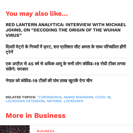
अस्पताल के बिस्तरों की संख्या बढ़ाने और ऑक्सीजन की व्यवस्था करने पर
होना चाहिए।’’ महिंद्रा ने इस काम में सेना की मदद लेने के लिए भी कहा,
You may also like...
क्योंकि सेना के पास इसका तजुर्बा है।
RED LANTERN ANALYTICA: INTERVIEW WITH MICHAEL
JOHNS, ON “DECODING THE ORIGIN OF THE WUHAN
VIRUS”
दिल्ली मेट्रो के नियमों में छ्रट, शत प्रतिशत सीट क्षमता के साथ परिचालित होंगी
ट्रेनें
एक अप्रैल से 45 वर्ष से अधिक आयु के सभी लोग कोविड-19 रोधी टीका लगवा
सकेंगे: सरकार
नेपाल को कोविड-19 टीकों की पांच लाख खुराकें देगा चीन
RELATED TOPICS:
"CORONAVIRUS
,
ANAND MAHINDRA
,
COVID-19
,
LOCKDOWN EXTENSION
,
NATIONAL LOCKDOWN
More in Business
BUSINESS