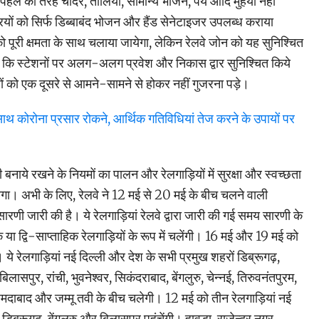
े पहले की तरह चादर, तौलिया, सामान्य भोजन, पेय आदि मुहैया नहीं
ों को सिर्फ डिब्बाबंद भोजन और हैंड सेनेटाइजर उपलब्ध कराया
ो पूरी क्षमता के साथ चलाया जायेगा, लेकिन रेलवे जोन को यह सुनिश्चित
े हैं कि स्टेशनों पर अलग-अलग प्रवेश और निकास द्वार सुनिश्चित किये
ों को एक दूसरे से आमने-सामने से होकर नहीं गुजरना पड़े।
के साथ कोरोना प्रसार रोकने, आर्थिक गतिविधियां तेज करने के उपायों पर
 बनाये रखने के नियमों का पालन और रेलगाड़ियों में सुरक्षा और स्वच्छता
ोगा। अभी के लिए, रेलवे ने 12 मई से 20 मई के बीच चलने वाली
ारणी जारी की है। ये रेलगाड़ियां रेलवे द्वारा जारी की गई समय सारणी के
 या द्वि-साप्ताहिक रेलगाड़ियों के रूप में चलेंगी। 16 मई और 19 मई को
 ये रेलगाड़ियां नई दिल्ली और देश के सभी प्रमुख शहरों डिब्रूगढ़,
लासपुर, रांची, भुवनेश्वर, सिकंदराबाद, बेंगलुरु, चेन्नई, तिरुवनंतपुरम,
अहमदाबाद और जम्मू तवी के बीच चलेगी। 12 मई को तीन रेलगाड़ियां नई
डिब्रूगढ़, बेंगलुरु और बिलासपुर पहुंचेंगी। हावड़ा, राजेन्द्र नगर