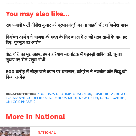
जगह बैठा हुआ है। नरेंद्र मोदी जी देश को बताइए कि आप चीन की फौज को
कब और कैसे बाहर निकालेंगे?’’ गौरतलब है कि इन दिनों लद्दाख में वास्तविक
You may also like...
नियंत्रण रेखा (एलएसी) पर भारत और चीन के बीच गतिरोध चल रहा है।
समाजवादी पार्टी नीतीश कुमार को प्रधानमंत्री बनाना चाहती थी: अखिलेश यादव
गत 15-16 जून की रात दोनों देशों के सैनिकों के बीच हुई हिंसक झड़प में 20
भारतीय जवान शहीद हो गए थे। चीनी पक्ष को भी नुकसान होने की रिपोर्टे
निर्वाचन आयोग ने भाजपा की मदद के लिए बंगाल में लाखों मतदाताओं के नाम हटा
हैं। प्रधानमंत्री मोदी ने राष्ट्र के नाम संबोधन में मंगलवार को ऐलान किया
दिए: तृणमूल का आरोप
कि ‘प्रधानमंत्री गरीब कल्याण अन्न योजना’ का विस्तार नवम्बर महीने के
वोट चोरी का मुद्दा अहम, हमने हरियाणा-कर्नाटक में गड़बड़ी साबित की, चुनाव
आखिर तक कर दिया गया है। इससे 80 करोड़ लोगों को और पांच महीनों
सुधार पर बोले राहुल गांधी
तक मुफ्त राशन मिलेगा। उन्होंने कहा कि सारी एहतियात बरतते हुए आर्थिक
500 करोड़ में सीएम वाले बयान पर घमासान, कांग्रेस ने नवजोत कौर सिद्धू को
गतिविधियों को आगे बढ़ाया जाएगा तथा हिन्दुस्तान को आत्मनिर्भर बनाने के
किया सस्पेंड
लिए दिन-रात एक कर दिया जाएगा।
RELATED TOPICS:
"CORONAVIRUS
,
BJP
,
CONGRESS
,
COVID 19 PANDEMIC
,
LOCKDOWN GUIDELINES
,
NARENDRA MODI
,
NEW DELHI
,
RAHUL GANDHI
,
UNLOCK PHASE-2
More in National
NATIONAL