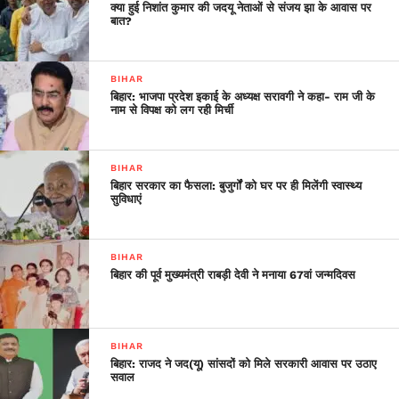
और बिहार की जनता के निरंतर भरोसे का प्रतीक है। किसी राज्य का
क्या हुई निशांत कुमार की जदयू नेताओं से संजय झा के आवास पर
नेतृत्व दस बार करना केवल व्यक्तिगत उपलब्धि नहीं, बल्कि बिहार के लिए
बात?
एक ऐतिहासिक क्षण और उसकी लोकतांत्रिक सुदृढ़ता का प्रमाण है।’’
उन्होंने बताया कि ‘वर्ल्ड बुक ऑफ रिकॉर्ड्स’ ने नीतीश कुमार का नाम अपने
BIHAR
प्रतिष्ठित वैश्विक अभिलेख में औपचारिक रूप से शामिल करने का इरादा
बिहार: भाजपा प्रदेश इकाई के अध्यक्ष सरावगी ने कहा- राम जी के
व्यक्त किया है। झा ने कहा, ‘‘यह बिहार के लिए गर्व का क्षण है और एक ऐसे
नाम से विपक्ष को लग रही मिर्ची
नेता को सम्मान, जिनकी निरंतर प्रतिबद्धता राज्य की प्रगति का मार्ग
प्रशस्त कर रही है।
BIHAR
बिहार सरकार का फैसला: बुजुर्गों को घर पर ही मिलेंगी स्वास्थ्य
सुविधाएं
BIHAR
बिहार की पूर्व मुख्यमंत्री राबड़ी देवी ने मनाया 67वां जन्मदिवस
BIHAR
बिहार: राजद ने जद(यू) सांसदों को मिले सरकारी आवास पर उठाए
सवाल