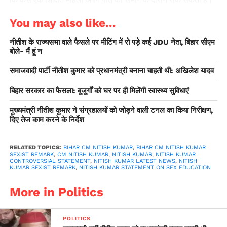
उन्होंने मीडियाकर्मियों से बातचीत के दौरान अपनी उक्त टिप्पणी को वापस
You may also like...
लेते हुए माफी मांगी और खेद प्रकट किया।
नीतीश के राज्यसभा वाले फैसले पर मीटिंग में रो पड़े कई JDU नेता, बिहार सीएम
बोले- मैं हूं न
समाजवादी पार्टी नीतीश कुमार को प्रधानमंत्री बनाना चाहती थी: अखिलेश यादव
बिहार सरकार का फैसला: बुजुर्गों को घर पर ही मिलेंगी स्वास्थ्य सुविधाएं
मुख्यमंत्री नीतीश कुमार ने संग्रहालयों को जोड़ने वाली टनल का किया निरीक्षण,
दिए तेज काम करने के निर्देश
RELATED TOPICS:
BIHAR CM NITISH KUMAR
,
BIHAR CM NITISH KUMAR
SEXIST REMARK
,
CM NITISH KUMAR
,
NITISH KUMAR
,
NITISH KUMAR
CONTROVERSIAL STATEMENT
,
NITISH KUMAR LATEST NEWS
,
NITISH
KUMAR SEXIST REMARK
,
NITISH KUMAR STATEMENT ON SEX EDUCATION
More in Politics
POLITICS