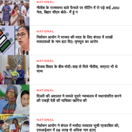
NATIONAL
अनुसूचित जाति और जनजाति के लोगों केलिए खर्च होता है और ऐसे में यह
नीतीश के राज्यसभा वाले फैसले पर मीटिंग में रो पड़े कई JDU
निधि निलंबित करके सरकार इनके खिलाफ काम कर रही है। कांग्रेस के ही
नेता, बिहार सीएम बोले- मैं हूं न
डीन कुरियाकोस ने कहा कि सरकार को सांसद निधि निलंबित करने के
बजाय धन जुटाने के लिए दूसरे साधनों पर विचार करना चाहिए था। भाजपा
NATIONAL
के विजय बघेल ने कहा कि कोरोना महामारी के समय सभी सांसदों ने अपने
निर्वाचन आयोग ने भाजपा की मदद के लिए बंगाल में लाखों
क्षेत्रों के लिए काम किया और अब उन्हें इस विधेयक का समर्थन करके भी
मतदाताओं के नाम हटा दिए: तृणमूल का आरोप
अपना योगदान देना चाहिए। तृणमूल कांग्रेस के सौगत रॉय ने कहा कि
सरकार की ओर से सांसद निधि निलंबित करने से उनके क्षेत्र में प्रशासन
NATIONAL
की तरफ से इस निधि का पैसा जारी नहीं किया जा रहा है। बीजद के
हिजाब विवाद के बीच मोदी-शाह से मिले नीतीश, सम्राट भी थे
पिनाकी मिश्र, एआईएमआईएम के इम्तियाज जलील और निर्दलीय सदस्य
साथ
नवीनत कौर राणा ने भी कहा कि महामारी से निपटने के लिए सांसदों का
वेतन केवल 30 प्रतिशत ही नहीं, बल्कि पूरा भी काट लिया जाए तो उन्हें
NATIONAL
कोई परेशानी नहीं होगी लेकिन एमपीलैड की राशि को नहीं रोका जाना चाहिए
दिल्ली की अदालत ने मामले दूसरे न्यायालय में स्थानांतरित करने
जो जनता का पैसा है। द्रमुक के कलानिधि वीरस्वामी, वाईएसआर कांग्रेस
की राबड़ी देवी की याचिका खारिज की
के एम भारत और कुछ अन्य सदस्यों ने भी सांसद निधि के निलंबन का विरोध
किया।
NATIONAL
निर्वाचन आयोग ने बंगाल में मसौदा मतदाता सूची प्रकाशित की,
एसआईआर में 58 लाख से अधिक नाम हटाए