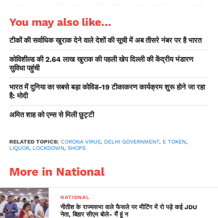
खोलने का आदेश दिया गया था लेकिन भीड़ के कारण तकरीबन 50 दुकानें
ही खुल पाईं ।
You may also like...
विशाखापट्टनम गैस लीक से अबतक 11 की जान गई, मृतक के परिजनों को
टीकों की सर्वाधिक खुराक देने वाले देशों की सूची में अब तीसरे नंबर पर है भारत
1-1 करोड़ मुआवजा देगी आंध्र सरकार
कोविशील्ड की 2.64 लाख खुराक की पहली खेप दिल्ली की केंद्रीय भंडारण
सुविधा पहुंची
दिल्ली सरकार ने इन समस्याओं के समाधान के मद्देनजर ई-कूपन सिस्टम से
शराब बिक्री कराने का फैसला लिया है, ताकि दुकानों पर सोशल डिस्टेसिंग
भारत में दुनिया का सबसे बड़ा कोविड-19 टीकाकरण कार्यक्रम शुरू होने जा रहा
है: मोदी
का पालन कराया जा सके और कोरोना के फैलाव को रोका जा सके।
लिहाजा, दिल्ली सरकार ने एक वेब लिंक https://www.qtoken.in
अमित शाह को एम्स से मिली छुट्टी
जारी किया है। अगर आप शराब खरीदना चाहते हैं, तो इस वेब लिंक पर
जाकर दुकान पर शराब खरीदने के लिए जाने का समय ले सकते हैं। आपकों
RELATED TOPICS:
CORONA VIRUS
,
DELHI GOVERNMENT
,
E TOKEN
,
दुकान पर जाने के समय का एक ई-कूपन आपके मोबाइल पर भेजा जाएगा।
LIQUOR
,
LOCKDOWN
,
SHOPS
आप निर्धारित समय के बीच दुकान पर जाएं और आपको शराब खरीदने के
More in National
लिए लंबी लाइन नहीं लगानी पड़ेगी। वेब लिंक पर अपना नाम और मोबाइल
नंबर के साथ अपने नजदीकी शाॅप का पता सहित नाम अंकित करना होगा।
NATIONAL
नीतीश के राज्यसभा वाले फैसले पर मीटिंग में रो पड़े कई JDU
नेता, बिहार सीएम बोले- मैं हूं न