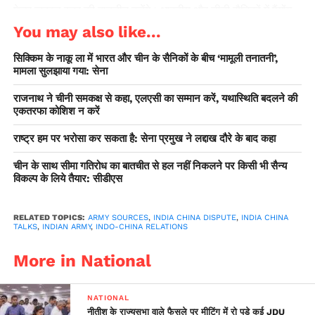
मेजर जनरल स्तर की बातचीत करेंगे। भारतीय और चीनी सैनिकों में पैंगोंग
सो इलाके में पांच मई को हिंसक झड़प हुई थी जिसके बाद से दोनों पक्ष वहां
You may also like...
आमने-सामने थे और गतिरोध बरकरार था। यह 2017 के डोकलाम
सिक्किम के नाकू ला में भारत और चीन के सैनिकों के बीच ‘मामूली तनातनी’,
घटनाक्रम के बाद सबसे बड़ा सैन्य गतिरोध बन रहा था। विवाद खत्म करने
मामला सुलझाया गया: सेना
के लिए अपने पहले गंभीर प्रयास के तहत लेह स्थित 14वीं कोर के जनरल
ऑफिसर कमांडिंग लेफ्टिनेंट जनरल हरिंदर सिंह और तिब्बत मिलिट्री
राजनाथ ने चीनी समकक्ष से कहा, एलएसी का सम्मान करें, यथास्थिति बदलने की
एकतरफा कोशिश न करें
डिस्ट्रिक्ट के कमांडर मेजर जनरल लियु लिन ने शनिवार को व्यापक
बातचीत की। इससे हालांकि कोई ठोस परिणाम नहीं निकल सका। विदेश
राष्ट्र हम पर भरोसा कर सकता है: सेना प्रमुख ने लद्दाख दौरे के बाद कहा
मंत्रालय ने रविवार को एक बयान में कहा था कि बैठक “सौहार्दपूर्ण और
चीन के साथ सीमा गतिरोध का बातचीत से हल नहीं निकलने पर किसी भी सैन्य
सकारात्मक वातावरण” में हुई और दोनों पक्ष इस पर सहमत थे कि इस मुद्दे का
विकल्प के लिये तैयार: सीडीएस
“शीघ्र समाधान” दोनों देशों के बीच रिश्तों को और विकसित करने में मदद
करेगा। चीनी विदेश मंत्रालय ने एक बयान में कहा कि दोनों देश वास्तविक
RELATED TOPICS:
ARMY SOURCES
,
INDIA CHINA DISPUTE
,
INDIA CHINA
नियंत्रण रेखा पर शांति कायम रखने और बातचीत के जरिये गतिरोध को
TALKS
,
INDIAN ARMY
,
INDO-CHINA RELATIONS
सुलझाने पर सहमत हैं।
More in National
NATIONAL
नीतीश के राज्यसभा वाले फैसले पर मीटिंग में रो पड़े कई JDU