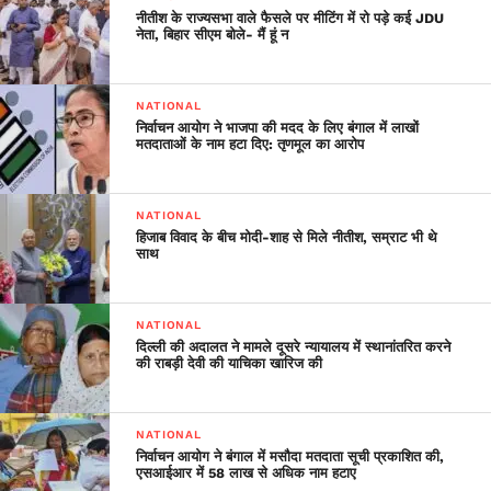
सड़कों को बनाने का काम भी कर रहा है। एक सूत्र ने कहा, “हमारे द्वारा
नीतीश के राज्यसभा वाले फैसले पर मीटिंग में रो पड़े कई JDU
नेता, बिहार सीएम बोले- मैं हूं न
किया जा रहा सड़क निर्माण पीएलए के आधारभूत ढांचे के जवाब में नहीं बल्कि
हमारे लोगों की जरूरतों के आधार पर है।” दोनों देशों के सैनिकों के पीछे
हटने की औपचारिक प्रक्रिया छह जुलाई को शुरू हुई थी। इसके एक दिन
NATIONAL
पहले करीब दो घंटे तक राष्ट्रीय सुरक्षा सलाहकार और चीनी विदेश मंत्री
निर्वाचन आयोग ने भाजपा की मदद के लिए बंगाल में लाखों
मतदाताओं के नाम हटा दिए: तृणमूल का आरोप
वांग यी ने इलाके में तनाव घटाने के लिये किये जाने वाले उपायों को लेकर
फोन पर चर्चा की थी। हालांकि यह प्रक्रिया मध्य जुलाई के बाद से आगे
नहीं बढ़ी।
NATIONAL
हिजाब विवाद के बीच मोदी-शाह से मिले नीतीश, सम्राट भी थे
साथ
NATIONAL
दिल्ली की अदालत ने मामले दूसरे न्यायालय में स्थानांतरित करने
की राबड़ी देवी की याचिका खारिज की
NATIONAL
निर्वाचन आयोग ने बंगाल में मसौदा मतदाता सूची प्रकाशित की,
एसआईआर में 58 लाख से अधिक नाम हटाए