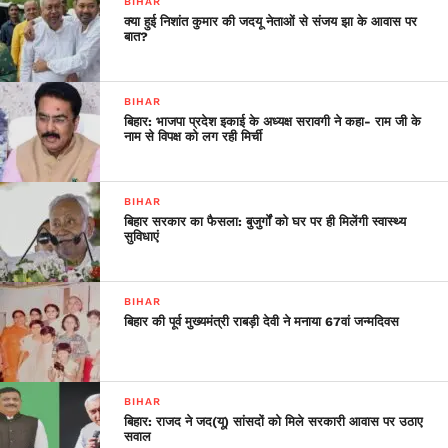
BIHAR
इंकार करने पर शक्ति मलिक को जातिसूचक शब्दों के द्वारा गाली दी गई और
क्या हुई निशांत कुमार की जदयू नेताओं से संजय झा के आवास पर
बात?
आज सुबह उनकी गोली मारकर हत्या कर दी गई। जदयू नेता अजय आलोक
ने मांग की कि चुनाव आयोग इस मामले में संज्ञान लेते हुए मामले की जांच
सीबीआई से कराए।
BIHAR
बिहार: भाजपा प्रदेश इकाई के अध्यक्ष सरावगी ने कहा- राम जी के
नाम से विपक्ष को लग रही मिर्ची
BIHAR
बिहार सरकार का फैसला: बुजुर्गों को घर पर ही मिलेंगी स्वास्थ्य
सुविधाएं
BIHAR
बिहार की पूर्व मुख्यमंत्री राबड़ी देवी ने मनाया 67वां जन्मदिवस
BIHAR
बिहार: राजद ने जद(यू) सांसदों को मिले सरकारी आवास पर उठाए
सवाल