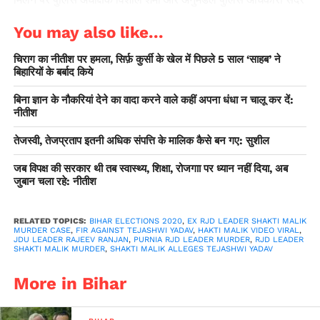
आनंद पांडेय ने वारदात स्थल पहुंच कर निरीक्षण किया था।
You may also like...
राहुल ‘वीआईपी किसान’ हैं, ट्रैक्टर पर भी सोफा लगाकर बैठते हैं: स्मृति
चिराग का नीतीश पर हमला, सिर्फ़ कुर्सी के खेल में पिछले 5 साल ‘साहब’ ने
ईरानी
बिहारियों के बर्बाद किये
पुलिस ने वारदात स्थल से एक खोखा और देशी कट्टा बरामद किया है। हाल
बिना ज्ञान के नौकरियां देने का वादा करने वाले कहीं अपना धंधा न चालू कर दें:
नीतीश
ही में बिहार की प्रमुख विपक्षी पार्टी राजद से निष्कासित कर दिए गए मलिक
पडोसी जिले अररिया के रानीगंज विधानसभा से चुनाव लडने की तैयारी में
तेजस्वी, तेजप्रताप इतनी अधिक संपत्ति के मालिक कैसे बन गए: सुशील
थे। मलिक ने हत्या के पहले राजद नेता तेजस्वी यादव सहित पार्टी के अन्य
जब विपक्ष की सरकार थी तब स्वास्थ्य, शिक्षा, रोजगाा पर ध्यान नहीं दिया, अब
नेताओं पर टिकट के बदले पैसे की मांग करने, जातिगत टिप्पणी करने और
जुबान चला रहे: नीतीश
उनसे अपनी जान का खतरा होने का आरोप लगाया था। बिहार में सत्ताधारी
जदयू के प्रवक्ता राजीव रंजन प्रसाद ने आरोप लगाया कि नेता प्रतिपक्ष
RELATED TOPICS:
BIHAR ELECTIONS 2020
,
EX RJD LEADER SHAKTI MALIK
तेजस्वी लगातार दलितों, पिछड़ों, वंचितों की बात करते हैं लेकिन एक वीडियो
MURDER CASE
,
FIR AGAINST TEJASHWI YADAV
,
HAKTI MALIK VIDEO VIRAL
,
वायरल हुआ है और वही नेता प्रतिपक्ष की असलियत है। उन्होंने कहा कि
JDU LEADER RAJEEV RANJAN
,
PURNIA RJD LEADER MURDER
,
RJD LEADER
SHAKTI MALIK MURDER
,
SHAKTI MALIK ALLEGES TEJASHWI YADAV
रानीगंज विधानसभा क्षेत्र के राजनीतिक कार्यकर्ता शक्ति मलिक की हत्या हो
गई जिन्होंने टिकट के लिए कुछ दिन पहले तेजस्वी यादव पर पैसों के लेनदेन
More in Bihar
का आरोप लगाया था। प्रसाद ने कहा कि तेजस्वी ने मलिक से 50 लाख
रुपये पहले एवं 20 लाख रुपये टिकट फाइनल होने के बाद मांगें थे और इससे