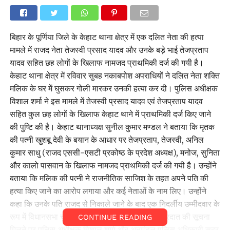
बिहार के पूर्णिया जिले के केहाट थाना क्षेत्र में एक दलित नेता की हत्या
मामले में राजद नेता तेजस्वी प्रसाद यादव और उनके बड़े भाई तेजप्रताप
यादव सहित छह लोगों के खिलाफ नामजद प्राथमिकी दर्ज की गयी है।
केहाट थाना क्षेत्र में रविवार सुबह नकाबपोश अपराधियों ने दलित नेता शक्ति
मलिक के घर में घुसकर गोली मारकर उनकी हत्या कर दी। पुलिस अधीक्षक
विशाल शर्मा ने इस मामले में तेजस्वी प्रसाद यादव एवं तेजप्रताप यादव
सहित कुल छह लोगों के खिलाफ केहाट थाने में प्राथमिकी दर्ज किए जाने
की पुष्टि की है। केहाट थानाध्यक्ष सुनील कुमार मण्डल ने बताया कि मृतक
की पत्नी खुशबू देवी के बयान के आधार पर तेजप्रताप, तेजस्वी, अनिल
कुमार साधु (राजद एससी-एसटी प्रकोष्ठ के प्रदेश अध्यक्ष), मनोज, सुनिता
और कालो पासवान के खिलाफ नामजद प्राथमिकी दर्ज की गयी है। उन्होंने
बताया कि मलिक की पत्नी ने राजनीतिक साजिश के तहत अपने पति की
हत्या किए जाने का आरोप लगाया और कई नेताओं के नाम लिए। उन्होंने
कहा कि उनके पति राजद से निकाले जाने के बाद एक निदर्लीय उम्मीदवार के
रूप में विधानसभा चुनाव लड़ने की तैयारी कर रहे थे। वारदात की सूचना
CONTINUE READING
मिलने पर पुलिस अधीक्षक विशाल शर्मा और अनुमंडल पुलिस अधिकारी सदर