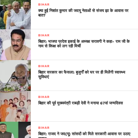
अल्पसंख्यकों के नाम पर वोट लेते हैं लेकिन किया क्या है? भागलपुर में
BIHAR
जो दंगा हुआ उसके लिए क्या किया? उन्होंने कहा कि हमने सरकार में
क्या हुई निशांत कुमार की जदयू नेताओं से संजय झा के आवास पर
आते ही जांच कराई, पीड़ितों को 2500 रुपए प्रतिमाह देने का
बात?
प्रावधान किया।
Close
BIHAR
बिहार: भाजपा प्रदेश इकाई के अध्यक्ष सरावगी ने कहा- राम जी के
नाम से विपक्ष को लग रही मिर्ची
BIHAR
बिहार सरकार का फैसला: बुजुर्गों को घर पर ही मिलेंगी स्वास्थ्य
सुविधाएं
BIHAR
बिहार की पूर्व मुख्यमंत्री राबड़ी देवी ने मनाया 67वां जन्मदिवस
BIHAR
बिहार: राजद ने जद(यू) सांसदों को मिले सरकारी आवास पर उठाए