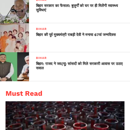
विधानसभा में विपक्ष के नेता तेजस्वी यादव भी मामले में आरोपी हैं। सीबीआई
बिहार सरकार का फैसला: बुजुर्गों को घर पर ही मिलेंगी स्वास्थ्य
सुविधाएं
मामले की जांच कर रही है।
BIHAR
बिहार की पूर्व मुख्यमंत्री राबड़ी देवी ने मनाया 67वां जन्मदिवस
BIHAR
बिहार: राजद ने जद(यू) सांसदों को मिले सरकारी आवास पर उठाए
सवाल
Must Read