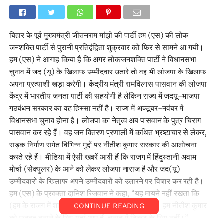
बिहार के पूर्व मुख्यमंत्री जीतनराम मांझी की पार्टी हम (एस) की लोक
जनशक्ति पार्टी से पुरानी प्रतिद्वंद्विता शुक्रवार को फिर से सामने आ गयी।
हम (एस) ने आगाह किया है कि अगर लोकजनशक्ति पार्टी ने विधानसभा
चुनाव में जद (यू) के खिलाफ उम्मीदवार उतारे तो वह भी लोजपा के खिलाफ
अपना प्रत्याशी खड़ा करेगी। केंद्रीय मंत्री रामविलास पासवान की लोजपा
केंद्र में भारतीय जनता पार्टी की सहयोगी है लेकिन राज्य में जदयू-भाजपा
गठबंधन सरकार का वह हिस्सा नहीं है। राज्य में अक्टूबर-नवंबर में
विधानसभा चुनाव होना है। लोजपा का नेतृत्व अब पासवान के पुत्र चिराग
पासवान कर रहे हैं। वह जन वितरण प्रणाली में कथित भ्रष्टाचार से लेकर,
सड़क निर्माण समेत विभिन्न मुद्दों पर नीतीश कुमार सरकार की आलोचना
करते रहे हैं। मीडिया में ऐसी खबरें आयी हैं कि राजग में हिंदुस्तानी अवाम
मोर्चा (सेक्युलर) के आने को लेकर लोजपा नाराज है और जद(यू)
उम्मीदवारों के खिलाफ अपने उम्मीदवारों को उतारने पर विचार कर रही है।
हम (एस) के प्रवक्ता दानिश रिजवान ने कहा, ‘‘यह मायने नहीं रखता कि
(हम के राजग में शामिल होने पर) कौन खुश या नाखुश है। हम नीतीश कुमार
CONTINUE READING
को मजबूत बनाने के लिए यहां आए हैं, चुनाव में टिकट के लिए नहीं।’’