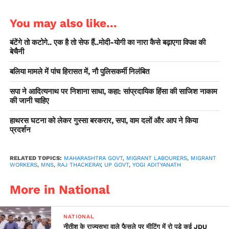
‘शाही लीची’ की ऑनलाइन डिलिवरी के लिए बिहार सरकार और डाक
You may also like...
विभाग ने मिलाया हाथ
बंटेंगे तो कटोगे.. एक है तो सेफ हैं..मोदी-योगी का नारा कैसे बढ़ाएगा विपक्ष की
इस पर प्रतिक्रिया देते हुए राज ठाकरे ने कहा, ‘‘अगर योगी आदित्यनाथ इस
बेचैनी
बात पर जोर दे रहे हैं कि उत्तर प्रदेश के लोगों को काम देने के लिए अनुमति
लेनी होगी तो उन्हें भी यहां काम करने के लिए महाराष्ट्र सरकार से अनुमति
बलिया मामले में पांच हिरासत में, नौ पुलिसकर्मी निलंबित
लेनी होगी।’’ उन्होंने एक बयान में कहा, ‘‘महाराष्ट्र सरकार को इस तरह की
सपा ने आदित्यनाथ पर निशाना साधा, कहा: सांप्रदायिक हिंसा की साजिश नाकाम
बातों को गंभीरता से लेना चाहिए। कोई भी कर्मी जो यहां काम करने के लिए
की जानी चाहिए
आएंगे उन्हें सरकार के साथ-साथ स्थानीय प्रशासन के पास भी पंजीकरण
हाथरस घटना को लेकर गुस्सा बरकरार, सपा, वाम दलों और आप ने किया
कराना चाहिए। इन श्रमिकों को अपने दस्तावेज और तस्वीरें भी यहां जमा
प्रदर्शन
करानी होंगी।’’ उन्होंने कहा कि सरकार को गंभीरता के साथ यह काम करना
होगा।
RELATED TOPICS:
MAHARASHTRA GOVT
,
MIGRANT LABOURERS
,
MIGRANT
WORKERS
,
MNS
,
RAJ THACKERAY
,
UP GOVT
,
YOGI ADITYANATH
#महाराष्ट्रधर्म
More in National
#InterStateMigrantWorkmenA
pic.twitter.com/xi3k5rlm47
NATIONAL
नीतीश के राज्यसभा वाले फैसले पर मीटिंग में रो पड़े कई JDU