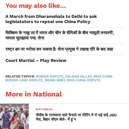
पूर्व यथास्थिति बहाल करने पर जोर देता आया है। क्षेत्र में तनाव को कम
You may also like...
करने के लिए भारत और चीन के बीच कई चरणों की कूटनीतिक एवं सैन्य
A March from Dharamshala to Delhi to ask
वार्ताएं हुई हैं। हालांकि, दोनों पक्षों के क्षेत्र से बलों को पीछे हटाने की
legislatators to repeal one China Policy
प्रक्रिया शुरू करने पर सहमत होने के बावजूद गतिरोध समाप्त होने के कोई
संकेत नजर नहीं आ रहे थे।
सिक्किम के नाकू ला में भारत और चीन के सैनिकों के बीच ‘मामूली तनातनी’,
मामला सुलझाया गया: सेना
राष्ट्र हम पर भरोसा कर सकता है: सेना प्रमुख ने लद्दाख दौरे के बाद कहा
Court Martial – Play Review
RELATED TOPICS:
BORDER DISPUTE
,
GALWAN VALLEY
,
INDIA CHINA
BORDER LAND DISPUTE
,
INDIAN ARMY
,
INDO-CHINA DISPUTE
More in National
NATIONAL
नीतीश के राज्यसभा वाले फैसले पर मीटिंग में रो पड़े कई JDU
नेता, बिहार सीएम बोले- मैं हूं न