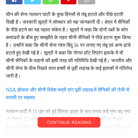
चीन की सेना गलवान घाटी के कुछ हिस्सों से तंबू हटाते और पीछे हटती
दिखी है। सरकारी सूत्रों ने सोमवार को यह जानकारी दी। क्षेत्र में सैनिकों
के पीछे हटने का यह पहला संकेत है। सूत्रों ने कहा कि दोनों पक्षों के कोर
कमांडरों के बीच हुए समझौते के तहत चीनी सैनिकों ने पीछे हटना शुरू किया
है। उन्होंने कहा कि चीनी सेना गश्त बिंदु 14 पर लगाए गए तंबू एवं अन्य ढांचे
हटाते हुए देखी गई है। सूत्रों ने कहा कि गोगरा हॉट स्प्रिंग इलाके में भी
चीनी सैनिकों के वाहनों की इसी तरह की गतिविधि देखी गई है। भारतीय और
चीनी सेना के बीच पिछले सात हफ्तों से पूर्वी लद्दाख के कई इलाकों में गतिरोध
जारी है।
NSA डोभाल और चीनी विदेश मंत्री वांग पूर्वी लद्दाख में सैनिकों की तेजी से
वापसी पर सहमत
गलवान घाटी में 15 जून को हुई हिंसक झड़प के बाद तनाव कई गुणा बढ़ गया
था जिसमें 20 भारतीय सैनिक शहीद हो गए थे। चीन के सैनिक भी इस
CONTINUE READING
झड़प में हताहत हुए थे लेकिन उसने अब तक इसके ब्योरे उपलब्ध नहीं कराए
हैं। भारत क्षेत्र में शांति बनाए रखने के लिए पूर्वी लद्दाख के सभी इलाकों में