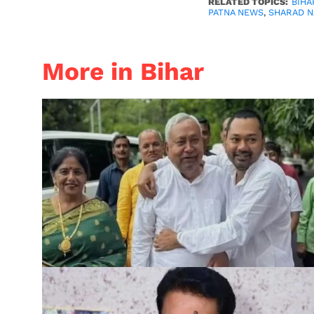
RELATED TOPICS:
BIHA
PATNA NEWS
,
SHARAD 
More in Bihar