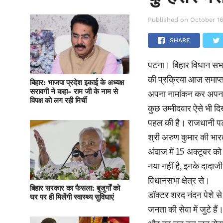
Published on
October 16
SHARE
पटना। बिहार विधान सभा 
की प्रक्रिया आज समाप्त
बिहार: भाजपा प्रदेश इकाई के अध्यक्ष
सरावगी ने कहा- राम जी के नाम से
अपना नामांकन कर अपना च
विपक्ष को लग रही मिर्ची
कुछ उम्मीदवार ऐसे भी दि
पहल की है। राजधानी पटन
श्री अरुण कुमार की भारत
अंदाज में 15 अक्टूबर क
नया नहीं है, इनके दादाजी
विधानसभा क्षेत्र से।
बिहार सरकार का फैसला: बुजुर्गों को
डॉक्टर शरद नंदन पेशे से 
घर पर ही मिलेंगी स्वास्थ्य सुविधाएं
जनता की सेवा में जुटे है