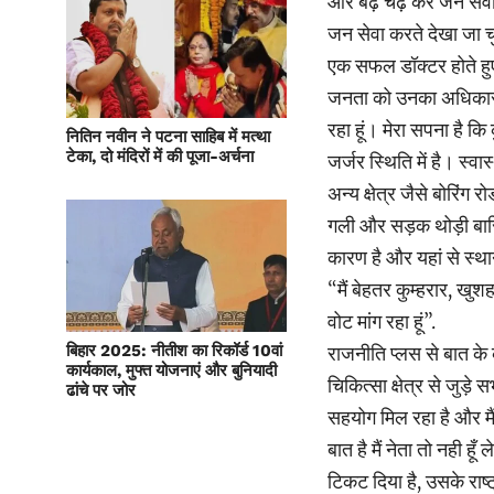
और बढ़ चढ़ कर जन सेवा मे
जन सेवा करते देखा जा च
एक सफल डॉक्टर होते हुए भ
जनता को उनका अधिकार, उ
रहा हूं। मेरा सपना है क
नितिन नवीन ने पटना साहिब में मत्था
टेका, दो मंदिरों में की पूजा-अर्चना
जर्जर स्थिति में है। स्व
अन्य क्षेत्र जैसे बोरिं
गली और सड़क थोड़ी बारिश
कारण है और यहां से स्थ
“मैं बेहतर कुम्हरार, खु
वोट मांग रहा हूं”.
बिहार 2025: नीतीश का रिकॉर्ड 10वां
राजनीति प्लस से बात के क
कार्यकाल, मुफ्त योजनाएं और बुनियादी
चिकित्सा क्षेत्र से जुड़े
ढांचे पर जोर
सहयोग मिल रहा है और मै
बात है मैं नेता तो नही हूँ
टिकट दिया है, उसके राष्ट