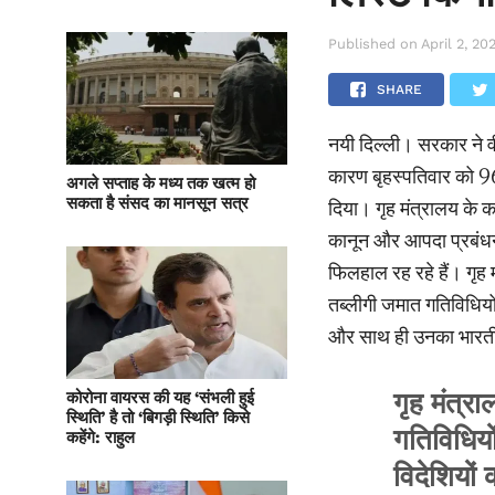
Published on
April 2, 20
SHARE
नयी दिल्ली। सरकार ने वी
कारण बृहस्पतिवार को 96
अगले सप्ताह के मध्य तक खत्म हो
सकता है संसद का मानसून सत्र
दिया। गृह मंत्रालय के का
कानून और आपदा प्रबंधन 
फिलहाल रह रहे हैं। गृह म
तब्लीगी जमात गतिविधियों
और साथ ही उनका भारतीय
गृह मंत्रा
कोरोना वायरस की यह ‘संभली हुई
स्थिति’ है तो ‘बिगड़ी स्थिति’ किसे
गतिविधियो
कहेंगे: राहुल
विदेशियों