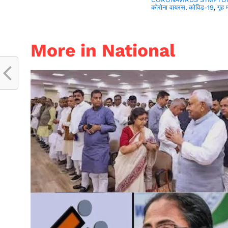
कोरोना वायरस
,
कोविड-19
,
गृह 
More in National