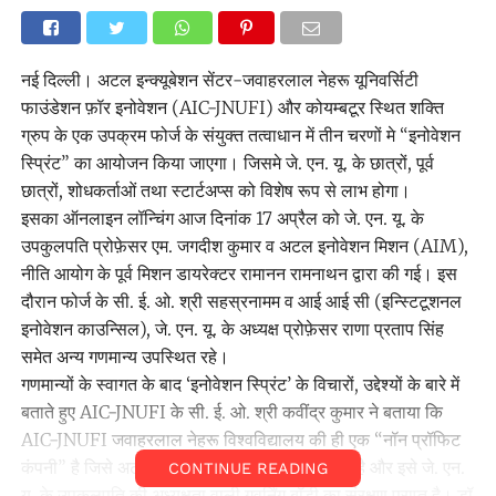
नई दिल्ली। अटल इन्क्यूबेशन सेंटर-जवाहरलाल नेहरू यूनिवर्सिटी
फाउंडेशन फ़ॉर इनोवेशन (AIC-JNUFI) और कोयम्बटूर स्थित शक्ति
ग्रुप के एक उपक्रम फोर्ज के संयुक्त तत्वाधान में तीन चरणों मे “इनोवेशन
स्प्रिंट” का आयोजन किया जाएगा। जिसमे जे. एन. यू. के छात्रों, पूर्व
छात्रों, शोधकर्ताओं तथा स्टार्टअप्स को विशेष रूप से लाभ होगा।
इसका ऑनलाइन लॉन्चिंग आज दिनांक 17 अप्रैल को जे. एन. यू. के
उपकुलपति प्रोफ़ेसर एम. जगदीश कुमार व अटल इनोवेशन मिशन (AIM),
नीति आयोग के पूर्व मिशन डायरेक्टर रामानन रामनाथन द्वारा की गई। इस
दौरान फोर्ज के सी. ई. ओ. श्री सहस्रनामम व आई आई सी (इन्स्टिटूशनल
इनोवेशन काउन्सिल), जे. एन. यू. के अध्यक्ष प्रोफ़ेसर राणा प्रताप सिंह
समेत अन्य गणमान्य उपस्थित रहे।
गणमान्यों के स्वागत के बाद ‘इनोवेशन स्प्रिंट’ के विचारों, उद्देश्यों के बारे में
बताते हुए AIC-JNUFI के सी. ई. ओ. श्री कवींद्र कुमार ने बताया कि
AIC-JNUFI जवाहरलाल नेहरू विश्वविद्यालय की ही एक “नॉन प्रॉफिट
कंपनी” है जिसे अटल इनोवेशन मिशन से सहयोग प्राप्त है और इसे जे. एन.
CONTINUE READING
यू. के उपकुलपति की अध्यक्षता वाली गवर्निंग बॉडी का संरक्षण प्राप्त है। डॉ